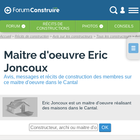
RÉCITS
DE
FORUM
PHOTOS
CONSEILS
‹
‹
CONSTRUCTIONS
Accueil
Récits de construction
Avis sur les constructeurs
Tous les constructeurs
Avi
Maitre d'oeuvre Eric
Joncoux
Avis, messages et récits de construction des membres sur
ce maitre d'oeuvre dans le Cantal
Eric Joncoux
est un maitre d'oeuvre réalisant
des maisons dans le Cantal.
OK