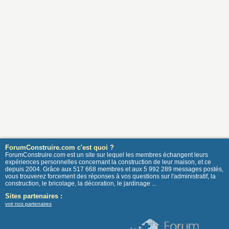
ForumConstruire.com c'est quoi ?
ForumConstruire.com est un site sur lequel les membres échangent leurs
expériences personnelles concernant la construction de leur maison, et ce
depuis 2004. Grâce aux 517 668 membres et aux 5 992 289 messages postés,
vous trouverez forcement des réponses à vos questions sur l'administratif, la
construction, le bricolage, la décoration, le jardinage ...
Sites partenaires :
voir nos partenaires