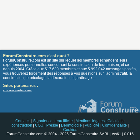
ForumConstruire.com c'est quoi ?
ForumConstruire.com est un site sur lequel les membres échangent leurs
expériences personnelles concernant la construction de leur maison, et ce
depuis 2004. Grâce aux 517 639 membres et aux 5 992 042 messages postés,
vous trouverez forcement des réponses à vos questions sur l'administratif, la
construction, le bricolage, la décoration, le jardinage ...
Sites partenaires :
voir nos partenaires
Contacts
|
Signaler contenu illicite
|
Mentions légales
|
Calculette
construction
|
CGU
|
Presse
|
Déontologie
|
Publicité
|
Confidentialité
|
Cookies
ForumConstruire.com © 2004 - 2026 ForumConstruire SARL | ws61 | 0.016