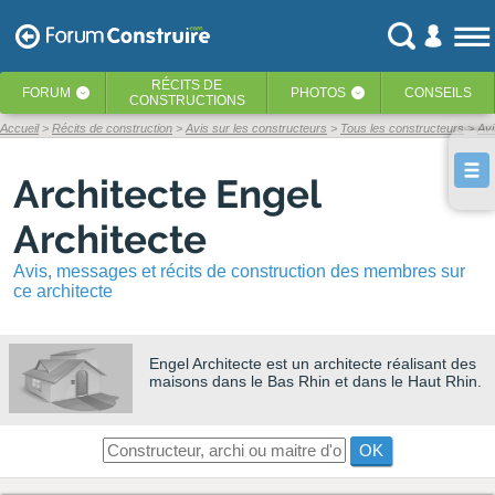
RÉCITS
DE
FORUM
PHOTOS
CONSEILS
‹
‹
CONSTRUCTIONS
Accueil
Récits de construction
Avis sur les constructeurs
Tous les constructeurs
Avi
Architecte Engel
Architecte
Avis, messages et récits de construction des membres sur
ce architecte
Engel Architecte
est un architecte réalisant des
maisons dans le Bas Rhin et dans le Haut Rhin.
OK