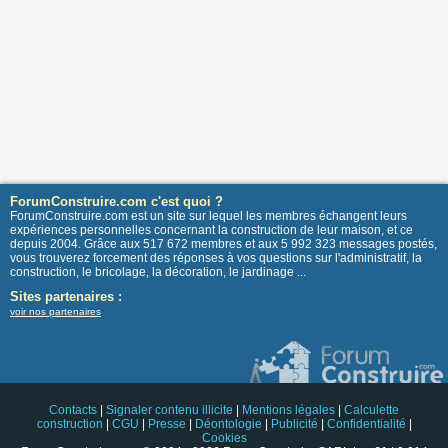
ForumConstruire.com c'est quoi ?
ForumConstruire.com est un site sur lequel les membres échangent leurs
expériences personnelles concernant la construction de leur maison, et ce
depuis 2004. Grâce aux 517 672 membres et aux 5 992 323 messages postés,
vous trouverez forcement des réponses à vos questions sur l'administratif, la
construction, le bricolage, la décoration, le jardinage ...
Sites partenaires :
voir nos partenaires
Contacts
|
Signaler contenu illicite
|
Mentions légales
|
Calculette
construction
|
CGU
|
Presse
|
Déontologie
|
Publicité
|
Confidentialité
|
Cookies