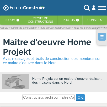
RÉCITS
DE
FORUM
PHOTOS
CONSEILS
‹
‹
CONSTRUCTIONS
Accueil
Récits de construction
Avis sur les constructeurs
Tous les constructeurs
Avi
Maitre d'oeuvre Home
Projekt
Avis, messages et récits de construction des membres sur
ce maitre d'oeuvre dans le Nord
Home Projekt
est un maitre d'oeuvre réalisant
des maisons dans le Nord.
OK