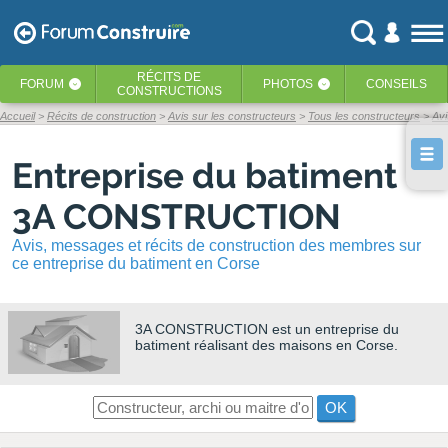
RÉCITS
DE
FORUM
PHOTOS
CONSEILS
‹
‹
CONSTRUCTIONS
Accueil
Récits de construction
Avis sur les constructeurs
Tous les constructeurs
Av
Entreprise du batiment
3A CONSTRUCTION
Avis, messages et récits de construction des membres sur
ce entreprise du batiment en Corse
3A CONSTRUCTION
est un entreprise du
batiment réalisant des maisons en Corse.
OK