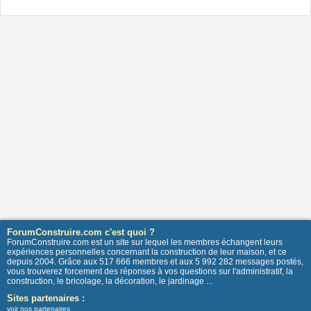
ForumConstruire.com c'est quoi ?
ForumConstruire.com est un site sur lequel les membres échangent leurs
expériences personnelles concernant la construction de leur maison, et ce
depuis 2004. Grâce aux 517 666 membres et aux 5 992 282 messages postés,
vous trouverez forcement des réponses à vos questions sur l'administratif, la
construction, le bricolage, la décoration, le jardinage ...
Sites partenaires :
voir nos partenaires