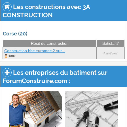
Les constructions avec 3A
CONSTRUCTION
Corse (20)
Récit de construction
Satisfait?
Construction bbc euromac 2 sur...
Pas d'avis.
ciam
Les entreprises du batiment sur
ForumConstruire.com :