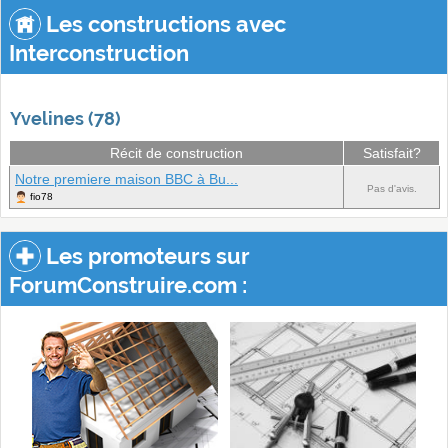
Les constructions avec
Interconstruction
Yvelines (78)
Récit de construction
Satisfait?
Notre premiere maison BBC à Bu...
Pas d'avis.
fio78
Les promoteurs sur
ForumConstruire.com :