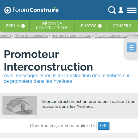
RÉCITS
DE
FORUM
PHOTOS
CONSEILS
‹
‹
CONSTRUCTIONS
Accueil
Récits de construction
Avis sur les constructeurs
Tous les constructeurs
Avi
Promoteur
Interconstruction
Avis, messages et récits de construction des membres sur
ce promoteur dans les Yvelines
Interconstruction
est un promoteur réalisant des
maisons dans les Yvelines.
OK