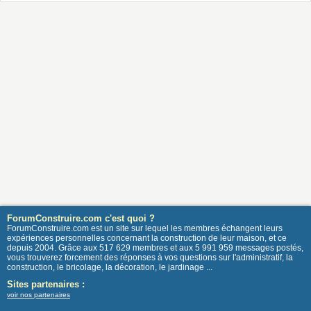
ForumConstruire.com c'est quoi ?
ForumConstruire.com est un site sur lequel les membres échangent leurs
expériences personnelles concernant la construction de leur maison, et ce
depuis 2004. Grâce aux 517 629 membres et aux 5 991 959 messages postés,
vous trouverez forcement des réponses à vos questions sur l'administratif, la
construction, le bricolage, la décoration, le jardinage ...
Sites partenaires :
voir nos partenaires