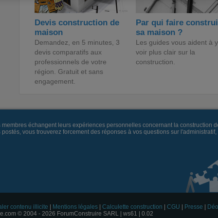
Devis construction de
Par qui faire constru
maison
sa maison ?
Demandez, en 5 minutes, 3
Les guides vous aident à y
devis comparatifs aux
voir plus clair sur la
professionnels de votre
construction.
région. Gratuit et sans
engagement.
es membres échangent leurs expériences personnelles concernant la construction d
és, vous trouverez forcement des réponses à vos questions sur l'administratif, la 
ler contenu illicite
|
Mentions légales
|
Calculette construction
|
CGU
|
Presse
|
Déo
e.com © 2004 - 2026 ForumConstruire SARL | ws61 | 0.02