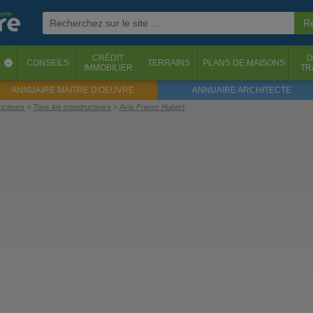
CRÉDIT
D
S
CONSEILS
TERRAINS
PLANS DE MAISONS
‹
IMMOBILIER
TR
ANNUAIRE MAITRE D'OEUVRE
ANNUAIRE ARCHITECTE
ructeurs
Tous les constructeurs
Avis Freres Hubert