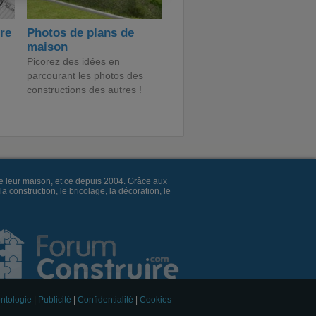
ire
Photos de plans de
maison
Picorez des idées en
parcourant les photos des
constructions des autres !
e leur maison, et ce depuis 2004. Grâce aux
construction, le bricolage, la décoration, le
ntologie
|
Publicité
|
Confidentialité
|
Cookies