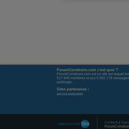
ForumConstruire.com c'est quoi ?
ForumConstruire.com est un site sur lequel l
517 649 membres et aux 5 992 178 messages post
jardinage ...
Sites partenaires :
voir nos partenaires
Contacts
|
Signa
ForumConstruir