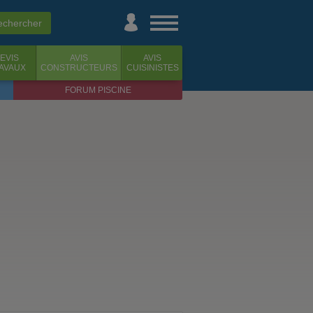
EVIS
AVIS
AVIS
AVAUX
CONSTRUCTEURS
CUISINISTES
FORUM PISCINE