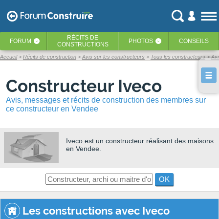
RÉCITS
DE
FORUM
PHOTOS
CONSEILS
‹
‹
CONSTRUCTIONS
Accueil
Récits de construction
Avis sur les constructeurs
Tous les constructeurs
Avi
Constructeur Iveco
Avis, messages et récits de construction des membres sur
ce constructeur en Vendee
Iveco
est un constructeur réalisant des maisons
en Vendee.
OK
Les constructions avec Iveco