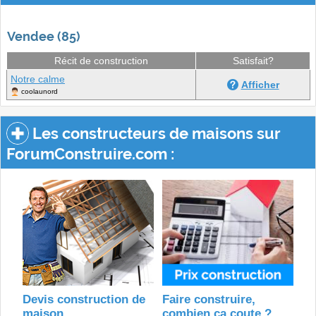
Vendee (85)
Récit de construction
Satisfait?
Notre calme
Afficher
coolaunord
Les constructeurs de maisons sur
ForumConstruire.com :
Devis construction de
Faire construire,
maison
combien ça coute ?