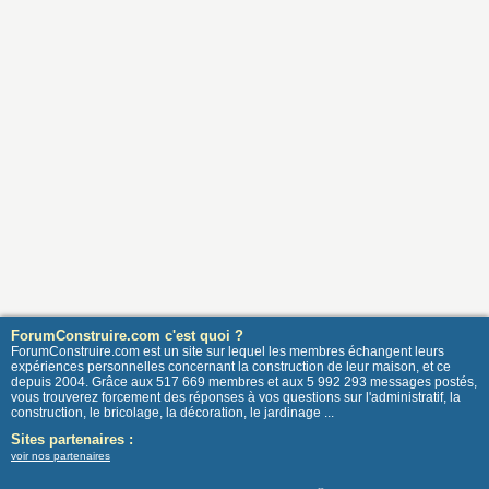
ForumConstruire.com c'est quoi ?
ForumConstruire.com est un site sur lequel les membres échangent leurs
expériences personnelles concernant la construction de leur maison, et ce
depuis 2004. Grâce aux 517 669 membres et aux 5 992 293 messages postés,
vous trouverez forcement des réponses à vos questions sur l'administratif, la
construction, le bricolage, la décoration, le jardinage ...
Sites partenaires :
voir nos partenaires