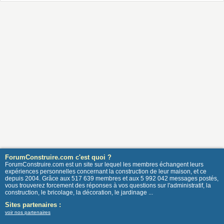
ForumConstruire.com c'est quoi ?
ForumConstruire.com est un site sur lequel les membres échangent leurs
expériences personnelles concernant la construction de leur maison, et ce
depuis 2004. Grâce aux 517 639 membres et aux 5 992 042 messages postés,
vous trouverez forcement des réponses à vos questions sur l'administratif, la
construction, le bricolage, la décoration, le jardinage ...
Sites partenaires :
voir nos partenaires