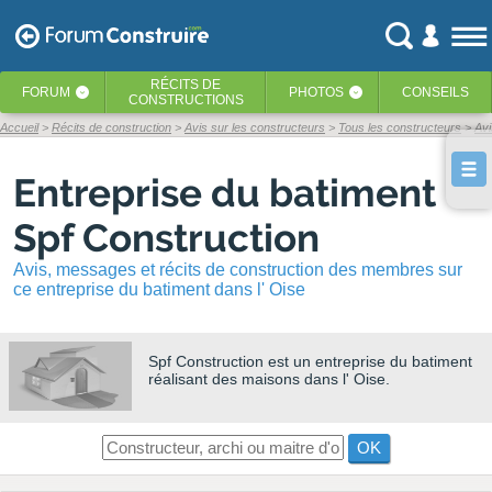
RÉCITS
DE
FORUM
PHOTOS
CONSEILS
‹
‹
CONSTRUCTIONS
Accueil
Récits de construction
Avis sur les constructeurs
Tous les constructeurs
Avi
Entreprise du batiment
Spf Construction
Avis, messages et récits de construction des membres sur
ce entreprise du batiment dans l' Oise
Spf Construction
est un entreprise du batiment
réalisant des maisons dans l' Oise.
OK