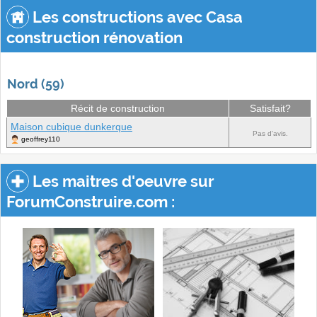
Les constructions avec Casa
construction rénovation
Nord (59)
Récit de construction
Satisfait?
Maison cubique dunkerque
Pas d'avis.
geoffrey110
Les maitres d'oeuvre sur
ForumConstruire.com :