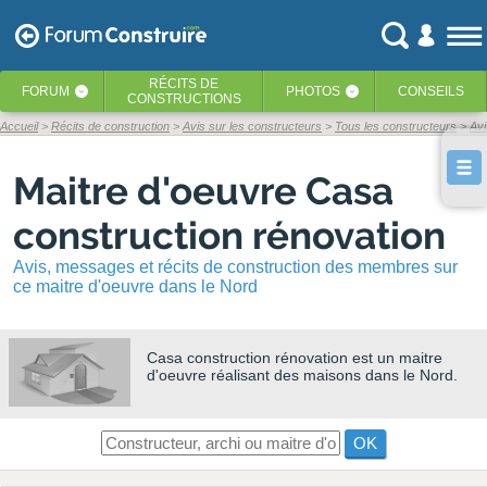
RÉCITS
DE
FORUM
PHOTOS
CONSEILS
‹
‹
CONSTRUCTIONS
Accueil
Récits de construction
Avis sur les constructeurs
Tous les constructeurs
Avi
Maitre d'oeuvre Casa
construction rénovation
Avis, messages et récits de construction des membres sur
ce maitre d'oeuvre dans le Nord
Casa construction rénovation
est un maitre
d'oeuvre réalisant des maisons dans le Nord.
OK