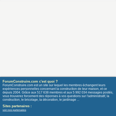
ForumConstruire.com c'est quoi ?
ForumConstruire.com est un site sur lequel les membres échangent leurs
expériences personnelles concernant la construction de leur maison, et ce
depuis 2004. Grâce aux 517 638 membres et aux 5 992 034 messages postés,
vous trouverez forcement des réponses à vos questions sur l'administratif, la
construction, le bricolage, la décoration, le jardinage ...
Sites partenaires :
voir nos partenaires