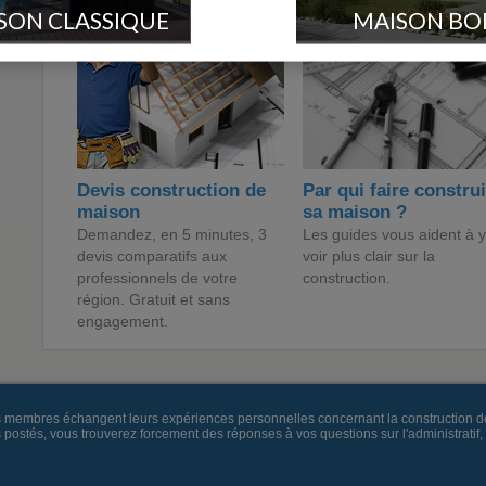
SON CLASSIQUE
MAISON BO
Devis construction de
Par qui faire constru
maison
sa maison ?
Demandez, en 5 minutes, 3
Les guides vous aident à y
devis comparatifs aux
voir plus clair sur la
professionnels de votre
construction.
région. Gratuit et sans
engagement.
es membres échangent leurs expériences personnelles concernant la construction d
és, vous trouverez forcement des réponses à vos questions sur l'administratif, la 