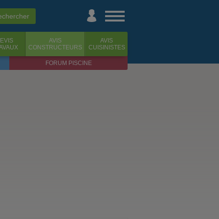
EVIS
AVIS
AVIS
AVAUX
CONSTRUCTEURS
CUISINISTES
FORUM PISCINE