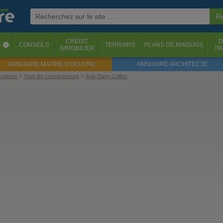
CRÉDIT
D
S
CONSEILS
TERRAINS
PLANS DE MAISONS
‹
IMMOBILIER
TR
ANNUAIRE MAITRE D'OEUVRE
ANNUAIRE ARCHITECTE
ructeurs
Tous les constructeurs
Avis Dany Colliez