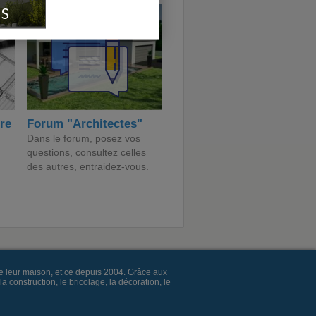
IS
ire
Forum "Architectes"
Dans le forum, posez vos
questions, consultez celles
des autres, entraidez-vous.
e leur maison, et ce depuis 2004. Grâce aux
construction, le bricolage, la décoration, le