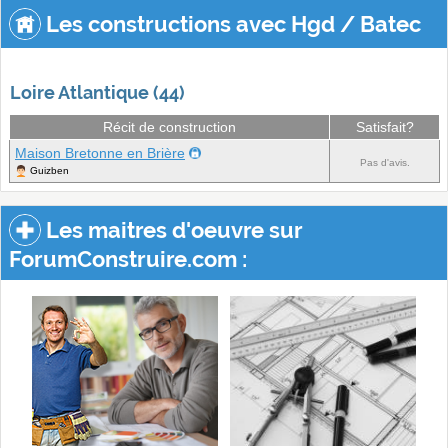
Les constructions avec Hgd / Batec
Loire Atlantique (44)
Récit de construction
Satisfait?
Maison Bretonne en Brière
Pas d'avis.
Guizben
Les maitres d'oeuvre sur
ForumConstruire.com :