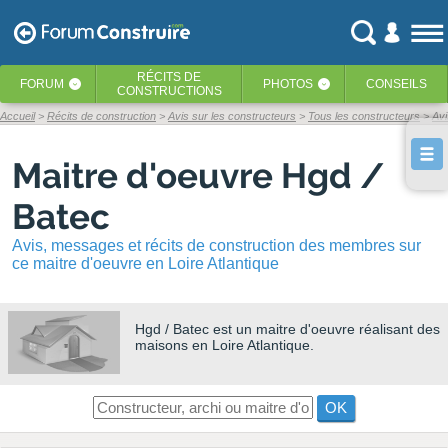
RÉCITS
DE
FORUM
PHOTOS
CONSEILS
‹
‹
CONSTRUCTIONS
Accueil
Récits de construction
Avis sur les constructeurs
Tous les constructeurs
Avi
Maitre d'oeuvre Hgd /
Batec
Avis, messages et récits de construction des membres sur
ce maitre d'oeuvre en Loire Atlantique
Hgd / Batec
est un maitre d'oeuvre réalisant des
maisons en Loire Atlantique.
OK