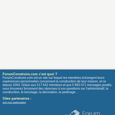
ForumConstruire.com c'est quoi ?
ForumConstruire.com est un site sur lequel les membres échangent leurs
expériences personnelles concernant la construction de leur maison, et ce
depuis 2004. Grâce aux 517 642 membres et aux 5 992 071 messages postés,
vous trouverez forcement des réponses à vos questions sur l'administratif, la
construction, le bricolage, la décoration, le jardinage ...
Sites partenaires :
voir nos partenaires