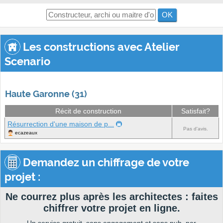
OK
Les constructions avec Atelier
Scenario
Haute Garonne (31)
Récit de construction
Satisfait?
Résurrection d'une maison de p...
Pas d'avis.
ecazeaux
Demandez un chiffrage de votre
projet :
Ne courrez plus après les architectes : faites
chiffrer votre projet en ligne.