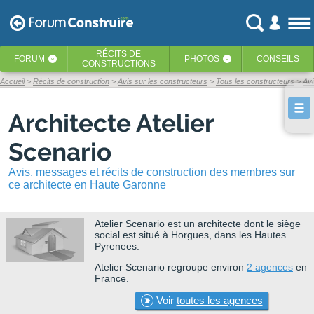
RÉCITS
DE
FORUM
PHOTOS
CONSEILS
‹
‹
CONSTRUCTIONS
Accueil
Récits de construction
Avis sur les constructeurs
Tous les constructeurs
Avi
Architecte Atelier
Scenario
Avis, messages et récits de construction des membres sur
ce architecte en Haute Garonne
Atelier Scenario
est un architecte dont le siège
social est situé à Horgues, dans les Hautes
Pyrenees.
Atelier Scenario regroupe environ
2 agences
en
France.
Voir
toutes les agences