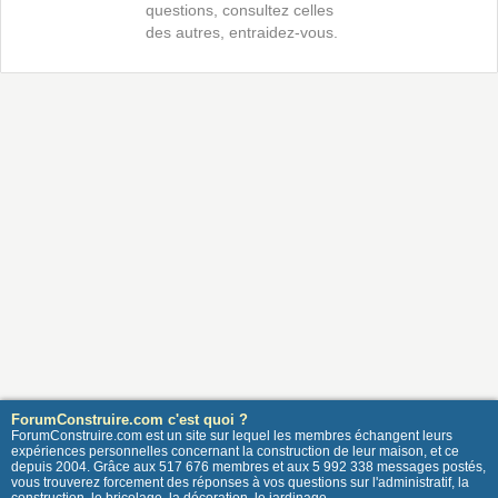
questions, consultez celles
des autres, entraidez-vous.
ForumConstruire.com c'est quoi ?
ForumConstruire.com est un site sur lequel les membres échangent leurs
expériences personnelles concernant la construction de leur maison, et ce
depuis 2004. Grâce aux 517 676 membres et aux 5 992 338 messages postés,
vous trouverez forcement des réponses à vos questions sur l'administratif, la