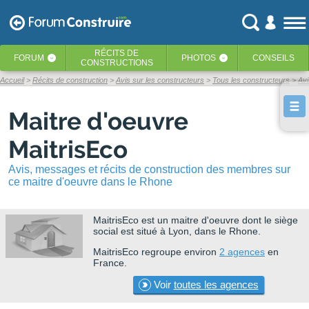
RÉCITS
DE
FORUM
PHOTOS
CONSEILS
‹
‹
CONSTRUCTIONS
Accueil
Récits de construction
Avis sur les constructeurs
Tous les constructeurs
Avi
Maitre d'oeuvre
MaitrisEco
Avis, messages et récits de construction des membres sur
ce maitre d'oeuvre dans le Rhone
MaitrisEco
est un maitre d'oeuvre dont le siège
social est situé à Lyon, dans le Rhone.
MaitrisEco regroupe environ
2 agences
en
France.
Voir
toutes les agences