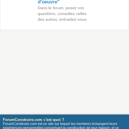
d'oeuvre"
Dans le forum, posez vos
questions, consultez celles
des autres, entraidez-vous.
ForumConstruire.com c'est quoi ?
ForumConstruire.com est un site sur lequel les membres échangent leurs
expériences personnelles concernant la construction de leur maison, et ce