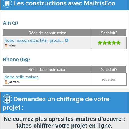
Les constructions avec MaitrisEco
Ain (1)
Récit de construction
Satisfait?
Notre maison dans l'Ain, proch...
Wasp
Rhone (69)
Récit de construction
Satisfait?
Notre belle maison
Pas d'avis.
joemanu
Demandez un chiffrage de votre
projet :
Ne courrez plus après les maitres d'oeuvre :
faites chiffrer votre projet en ligne.