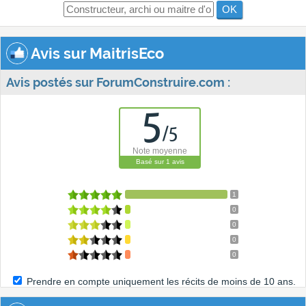
OK
Avis sur MaitrisEco
Avis postés sur ForumConstruire.com :
5
/
5
Note moyenne
Basé sur
1
avis
1
0
0
0
0
Prendre en compte uniquement les récits de moins de 10 ans.