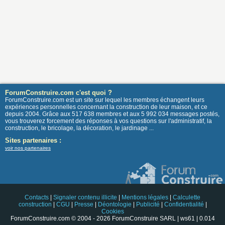
ForumConstruire.com c'est quoi ?
ForumConstruire.com est un site sur lequel les membres échangent leurs
expériences personnelles concernant la construction de leur maison, et ce
depuis 2004. Grâce aux 517 638 membres et aux 5 992 034 messages postés,
vous trouverez forcement des réponses à vos questions sur l'administratif, la
construction, le bricolage, la décoration, le jardinage ...
Sites partenaires :
voir nos partenaires
Contacts
|
Signaler contenu illicite
|
Mentions légales
|
Calculette
construction
|
CGU
|
Presse
|
Déontologie
|
Publicité
|
Confidentialité
|
Cookies
ForumConstruire.com © 2004 - 2026 ForumConstruire SARL | ws61 | 0.014