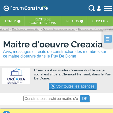
RÉCITS
DE
FORUM
PHOTOS
CONSEILS
‹
‹
CONSTRUCTIONS
Accueil
Récits de construction
Avis sur les constructeurs
Tous les constructeurs
Avi
Maitre d'oeuvre Creaxia
Avis, messages et récits de construction des membres sur
ce maitre d'oeuvre dans le Puy De Dome
Creaxia
est un maitre d'oeuvre dont le siège
social est situé à Clermont Ferrand, dans le Puy
De Dome.
Voir
toutes les agences
OK