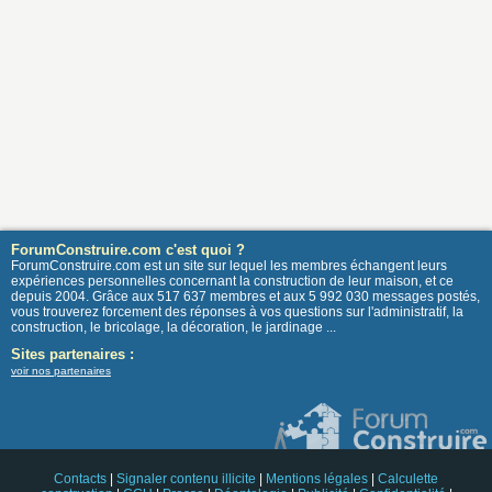
ForumConstruire.com c'est quoi ?
ForumConstruire.com est un site sur lequel les membres échangent leurs
expériences personnelles concernant la construction de leur maison, et ce
depuis 2004. Grâce aux 517 637 membres et aux 5 992 030 messages postés,
vous trouverez forcement des réponses à vos questions sur l'administratif, la
construction, le bricolage, la décoration, le jardinage ...
Sites partenaires :
voir nos partenaires
Contacts
|
Signaler contenu illicite
|
Mentions légales
|
Calculette