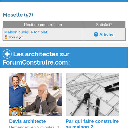
Moselle (57)
Récit de construction
Satisfait?
Maison cubique toit plat
Afficher
wheelingcn
Les architectes sur
ForumConstruire.com :
Devis architecte
Par qui faire construire
sa maison ?
Demandez, en 5 minutes, 3