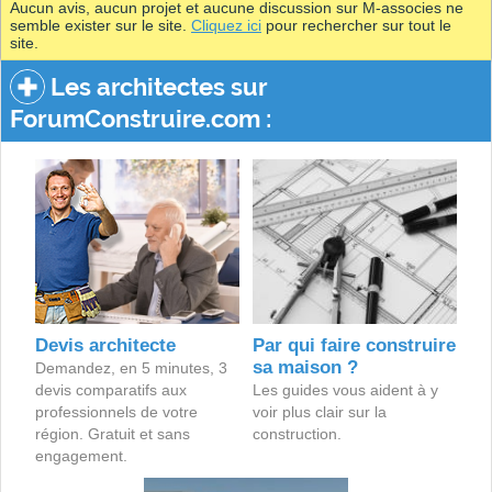
Aucun avis, aucun projet et aucune discussion sur M-associes ne
semble exister sur le site.
Cliquez ici
pour rechercher sur tout le
site.
Les architectes sur
ForumConstruire.com :
Devis architecte
Par qui faire construire
sa maison ?
Demandez, en 5 minutes, 3
devis comparatifs aux
Les guides vous aident à y
professionnels de votre
voir plus clair sur la
région. Gratuit et sans
construction.
engagement.