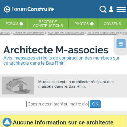
RÉCITS
DE
FORUM
PHOTOS
CONSEILS
‹
‹
CONSTRUCTIONS
Accueil
Récits de construction
Avis sur les constructeurs
Tous les constructeurs
Av
Architecte M-associes
Avis, messages et récits de construction des membres sur
ce architecte dans le Bas Rhin
M-associes
est un architecte réalisant des
maisons dans le Bas Rhin.
OK
Aucune information sur ce architecte