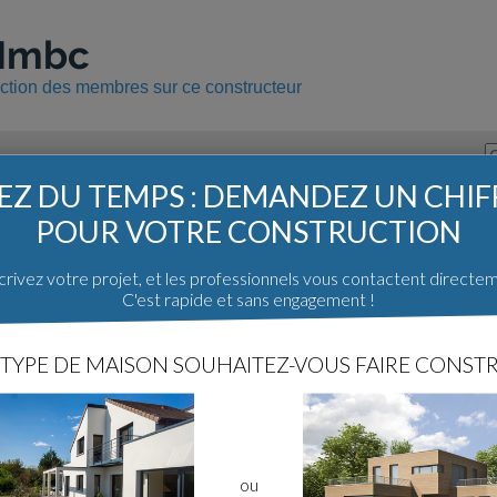
 Hmbc
uction des membres sur ce constructeur
Z DU TEMPS : DEMANDEZ UN CHI
POUR VOTRE CONSTRUCTION
Hmbc dans le forum :
Nous vous conseillons de rester prudent quant aux mess
rivez votre projet, et les professionnels vous contactent directe
discussions à propos d'un constructeur. Pour trouver des
C'est rapide et sans engagement !
de la construction, consultez notre guide
en cliquant ici
.
Sujet
TYPE DE MAISON SOUHAITEZ-VOUS FAIRE CONSTR
[74]
Avis constructeur HMBC (Home Metal Bois Concept)
[69]
Hmbc construction metallique
Voir le forum "Construc
ou