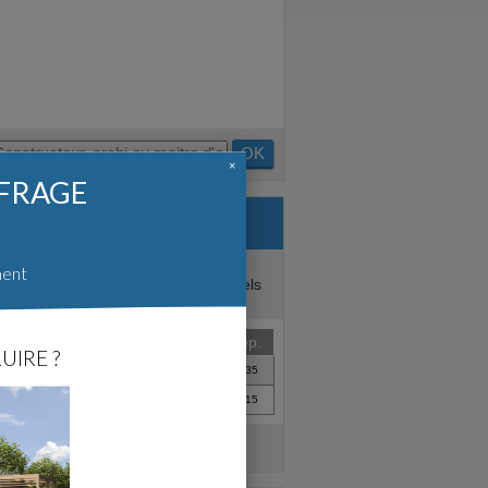
OK
×
FFRAGE
ages que vous pouvez lire dans les
ment
 avis pertinents sur les professionnels
Date
Rép.
UIRE ?
Jan. 2023
35
Sept. 2017
15
teur"