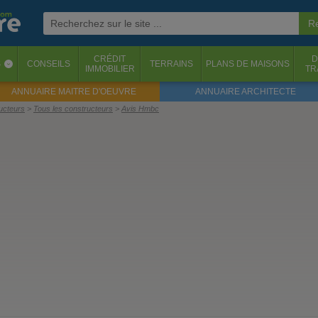
CRÉDIT
D
S
CONSEILS
TERRAINS
PLANS DE MAISONS
‹
IMMOBILIER
TR
ANNUAIRE MAITRE D'OEUVRE
ANNUAIRE ARCHITECTE
ructeurs
Tous les constructeurs
Avis Hmbc