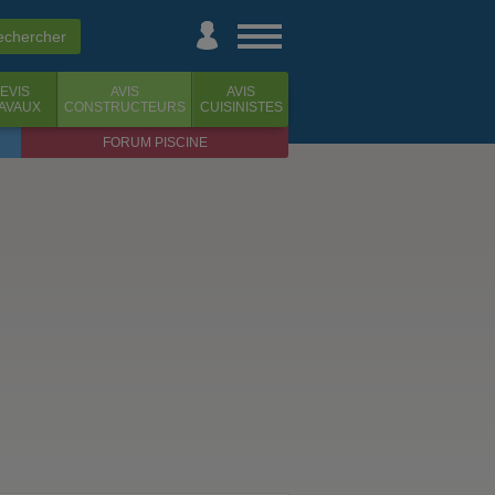
EVIS
AVIS
AVIS
AVAUX
CONSTRUCTEURS
CUISINISTES
FORUM PISCINE