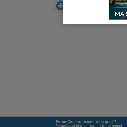
Sur le même thème
MAI
ForumConstruire.com c'est quoi ?
ForumConstruire.com est un site sur lequel l