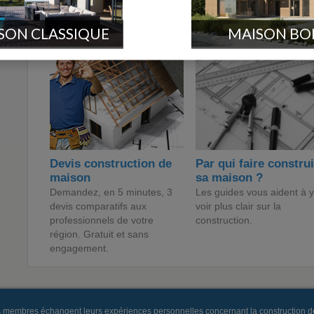
Les constructeurs de maisons sur 
SON CLASSIQUE
MAISON BO
Devis construction de
Par qui faire constru
maison
sa maison ?
Demandez, en 5 minutes, 3
Les guides vous aident à y
devis comparatifs aux
voir plus clair sur la
professionnels de votre
construction.
région. Gratuit et sans
engagement.
es membres échangent leurs expériences personnelles concernant la construction d