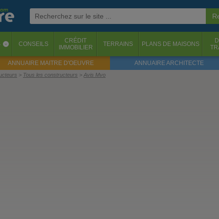
CRÉDIT
D
S
CONSEILS
TERRAINS
PLANS DE MAISONS
‹
IMMOBILIER
TR
ANNUAIRE MAITRE D'OEUVRE
ANNUAIRE ARCHITECTE
ructeurs
Tous les constructeurs
Avis Mvo