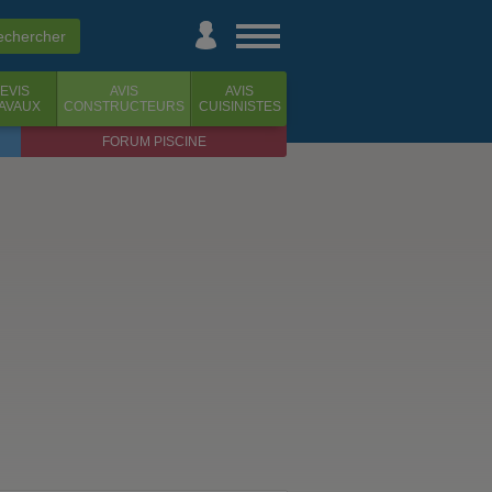
EVIS
AVIS
AVIS
AVAUX
CONSTRUCTEURS
CUISINISTES
FORUM PISCINE