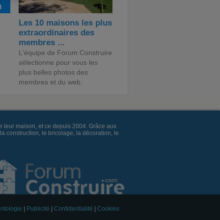
Les 10 maisons les plus
extraordinaires des
membres ...
L'équipe de Forum Construire
sélectionne pour vous les
plus belles photos des
membres et du web.
e leur maison, et ce depuis 2004. Grâce aux
construction, le bricolage, la décoration, le
ntologie
|
Publicité
|
Confidentialité
|
Cookies