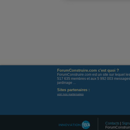
ForumConstruire.com c'est quoi ?
ForumConstruire.com est un site sur lequel l
517 635 membres et aux 5 992 003 messages post
jardinage ...
Sites partenaires :
voir nos partenaires
Contacts
|
Signa
ForumConstruir