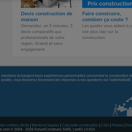
Devis construction de
Faire construire,
maison
combien ça coute ?
Demandez, en 5 minutes, 3
Les guides vous aident à y
devis comparatifs aux
voir plus clair sur la
professionnels de votre
construction.
région. Gratuit et sans
engagement.
es membres échangent leurs expériences personnelles concernant la construction d
és, vous trouverez forcement des réponses à vos questions sur l'administratif, la 
ler contenu illicite
|
Mentions légales
|
Calculette construction
|
CGU
|
Presse
|
Déo
e.com © 2004 - 2026 ForumConstruire SARL | ws61 | 0.023