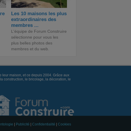
ire
Les 10 maisons les plus
extraordinaires des
membres ...
L'équipe de Forum Construire
sélectionne pour vous les
plus belles photos des
membres et du web.
e leur maison, et ce depuis 2004. Grâce aux
construction, le bricolage, la décoration, le
ntologie
|
Publicité
|
Confidentialité
|
Cookies