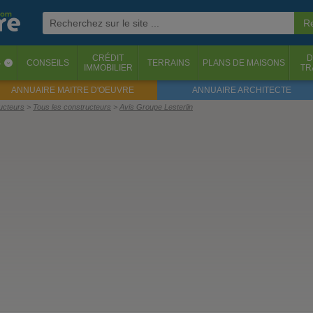
CRÉDIT
D
S
CONSEILS
TERRAINS
PLANS DE MAISONS
‹
IMMOBILIER
TR
ANNUAIRE MAITRE D'OEUVRE
ANNUAIRE ARCHITECTE
ructeurs
Tous les constructeurs
Avis Groupe Lesterlin