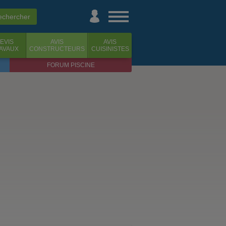
EVIS
AVIS
AVIS
AVAUX
CONSTRUCTEURS
CUISINISTES
FORUM PISCINE