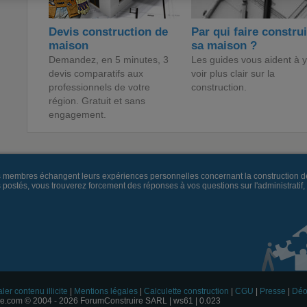
Devis construction de
Par qui faire constru
maison
sa maison ?
Demandez, en 5 minutes, 3
Les guides vous aident à y
devis comparatifs aux
voir plus clair sur la
professionnels de votre
construction.
région. Gratuit et sans
engagement.
es membres échangent leurs expériences personnelles concernant la construction d
és, vous trouverez forcement des réponses à vos questions sur l'administratif, la 
ler contenu illicite
|
Mentions légales
|
Calculette construction
|
CGU
|
Presse
|
Déo
e.com © 2004 - 2026 ForumConstruire SARL | ws61 | 0.023