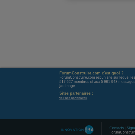
ForumConstruire.com c'est quoi ?
ForumConstruire.com est un site sur lequel l
517 627 membres et aux 5 991 943 messages post
jardinage ...
Sites partenaires :
voir nos partenaires
Contacts
|
Signa
ForumConstruir