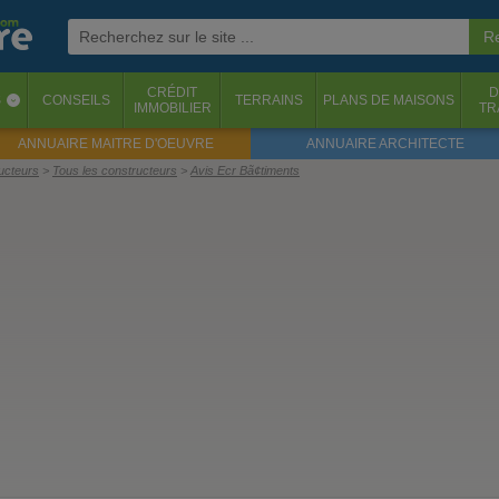
CRÉDIT
D
S
CONSEILS
TERRAINS
PLANS DE MAISONS
‹
IMMOBILIER
TR
ANNUAIRE MAITRE D'OEUVRE
ANNUAIRE ARCHITECTE
ructeurs
Tous les constructeurs
Avis Ecr Bã¢timents