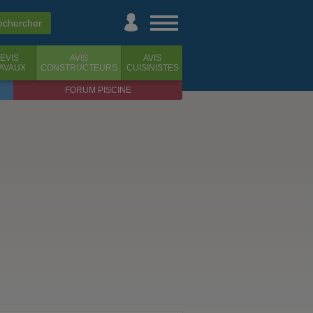
EVIS
AVIS
AVIS
AVAUX
CONSTRUCTEURS
CUISINISTES
FORUM PISCINE