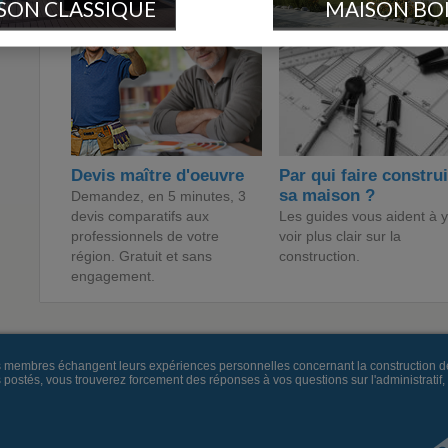
SON CLASSIQUE
MAISON BO
Devis maître d'oeuvre
Par qui faire constru
sa maison ?
Demandez, en 5 minutes, 3
devis comparatifs aux
Les guides vous aident à y
professionnels de votre
voir plus clair sur la
région. Gratuit et sans
construction.
engagement.
es membres échangent leurs expériences personnelles concernant la construction d
és, vous trouverez forcement des réponses à vos questions sur l'administratif, la 