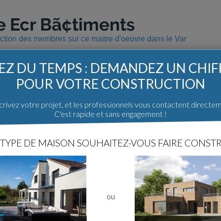
e Ecr Bã¢timents
uction des membres sur ce maitre d'oeuvre dans le Var
Z DU TEMPS : DEMANDEZ UN CHI
POUR VOTRE CONSTRUCTION
Les constructions avec Ecr Bã¢tim
rivez votre projet, et les professionnels vous contactent directe
C'est rapide et sans engagement !
Var (83)
TYPE DE MAISON SOUHAITEZ-VOUS FAIRE CONSTR
Récit de construction
Une nouvelle maison pour une n...
67
1
Nath38
ou
Les maitres d'oeuvre sur ForumCon