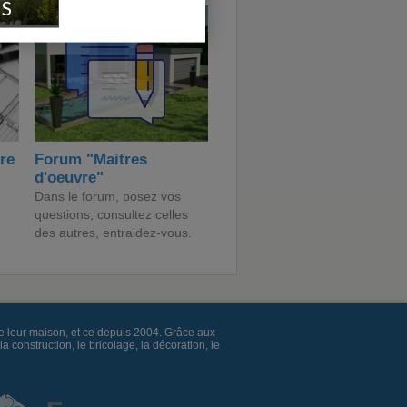
IS
ire
Forum "Maitres
d'oeuvre"
Dans le forum, posez vos
questions, consultez celles
des autres, entraidez-vous.
e leur maison, et ce depuis 2004. Grâce aux
construction, le bricolage, la décoration, le