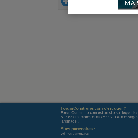
Sur le même thème
MAI
ForumConstruire.com c'est quoi ?
ForumConstruire.com est un site sur lequel l
517 637 membres et aux 5 992 030 messages post
jardinage ...
Sites partenaires :
voir nos partenaires