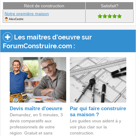
Récit de construction
Satisfait?
Notre première maison
AlexCedric
Les maitres d'oeuvre sur
ForumConstruire.com :
Devis maître d'oeuvre
Par qui faire construire
sa maison ?
Demandez, en 5 minutes, 3
devis comparatifs aux
Les guides vous aident à y
professionnels de votre
voir plus clair sur la
région. Gratuit et sans
construction.