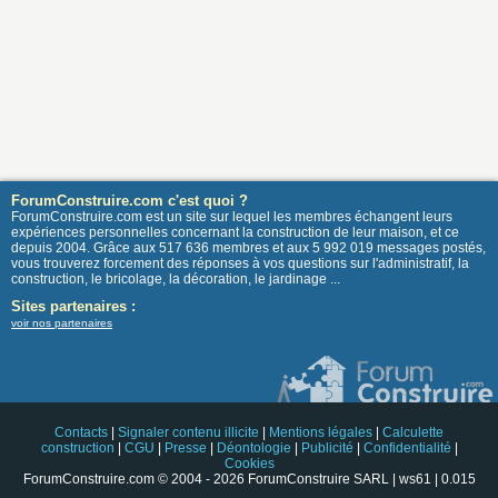
ForumConstruire.com c'est quoi ?
ForumConstruire.com est un site sur lequel les membres échangent leurs
expériences personnelles concernant la construction de leur maison, et ce
depuis 2004. Grâce aux 517 636 membres et aux 5 992 019 messages postés,
vous trouverez forcement des réponses à vos questions sur l'administratif, la
construction, le bricolage, la décoration, le jardinage ...
Sites partenaires :
voir nos partenaires
Contacts
|
Signaler contenu illicite
|
Mentions légales
|
Calculette
construction
|
CGU
|
Presse
|
Déontologie
|
Publicité
|
Confidentialité
|
Cookies
ForumConstruire.com © 2004 - 2026 ForumConstruire SARL | ws61 | 0.015