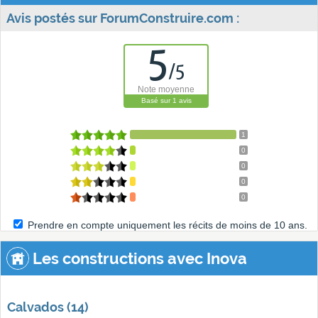
Avis postés sur ForumConstruire.com :
5
/
5
Note moyenne
Basé sur
1
avis
1
0
0
0
0
Prendre en compte uniquement les récits de moins de 10 ans.
Les constructions avec Inova
Calvados (14)