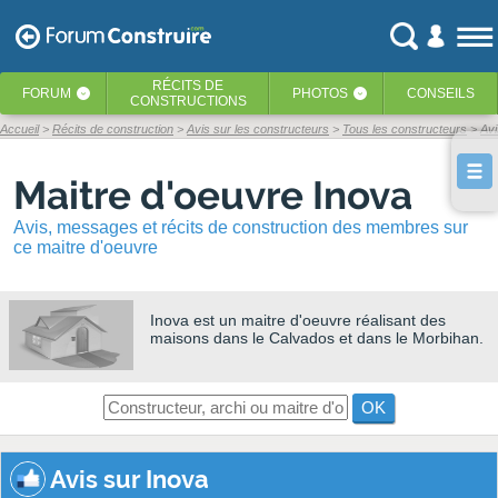
RÉCITS
DE
FORUM
PHOTOS
CONSEILS
‹
‹
CONSTRUCTIONS
Accueil
Récits de construction
Avis sur les constructeurs
Tous les constructeurs
Avi
Maitre d'oeuvre Inova
Avis, messages et récits de construction des membres sur
ce maitre d'oeuvre
Inova
est un maitre d'oeuvre réalisant des
maisons dans le Calvados et dans le Morbihan.
OK
Avis sur Inova