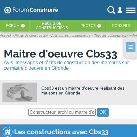
RÉCITS
DE
FORUM
PHOTOS
CONSEILS
‹
‹
CONSTRUCTIONS
Accueil
Récits de construction
Avis sur les constructeurs
Tous les constructeurs
Av
Maitre d'oeuvre Cbs33
Avis, messages et récits de construction des membres sur
ce maitre d'oeuvre en Gironde
Cbs33
est un maitre d'oeuvre réalisant des
maisons en Gironde.
OK
Les constructions avec Cbs33