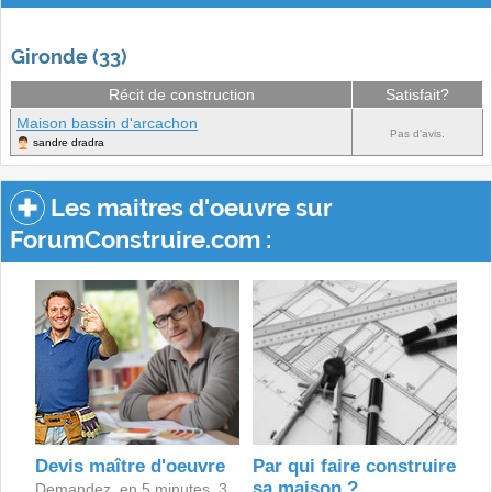
Gironde (33)
Récit de construction
Satisfait?
Maison bassin d'arcachon
Pas d'avis.
sandre dradra
Les maitres d'oeuvre sur
ForumConstruire.com :
Devis maître d'oeuvre
Par qui faire construire
sa maison ?
Demandez, en 5 minutes, 3