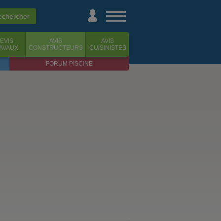
EVIS
AVIS
AVIS
AVAUX
CONSTRUCTEURS
CUISINISTES
FORUM PISCINE