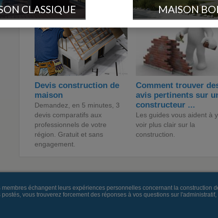
SON CLASSIQUE
MAISON BO
Devis construction de
Comment trouver de
maison
avis pertinents sur u
constructeur ...
Demandez, en 5 minutes, 3
devis comparatifs aux
Les guides vous aident à y
professionnels de votre
voir plus clair sur la
région. Gratuit et sans
construction.
engagement.
es membres échangent leurs expériences personnelles concernant la construction d
és, vous trouverez forcement des réponses à vos questions sur l'administratif, la 