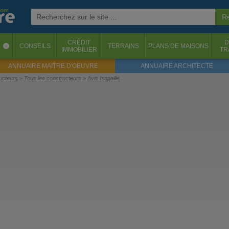
CRÉDIT
D
S
CONSEILS
TERRAINS
PLANS DE MAISONS
‹
IMMOBILIER
TR
ANNUAIRE MAITRE D'OEUVRE
ANNUAIRE ARCHITECTE
ructeurs
Tous les constructeurs
Avis Isopaille