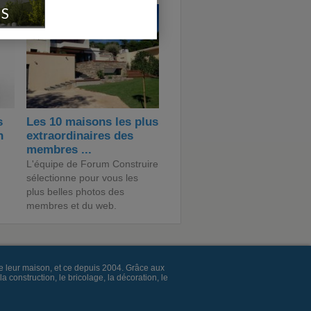
IS
s
Les 10 maisons les plus
n
extraordinaires des
membres ...
L'équipe de Forum Construire
sélectionne pour vous les
plus belles photos des
membres et du web.
e leur maison, et ce depuis 2004. Grâce aux
construction, le bricolage, la décoration, le