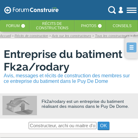
RÉCITS
DE
FORUM
PHOTOS
CONSEILS
‹
‹
CONSTRUCTIONS
Accueil
Récits de construction
Avis sur les constructeurs
Tous les constructeurs
Avi
Entreprise du batiment
Fk2a/rodary
Avis, messages et récits de construction des membres sur
ce entreprise du batiment dans le Puy De Dome
Fk2a/rodary
est un entreprise du batiment
réalisant des maisons dans le Puy De Dome.
OK