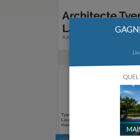
Architecte Tye
Laura Pal
GAGNE
Avis, messages et récits de constru
Déc
QUEL 
Tyerra Architecture. Karine Montagnon 
Laura Pal
est un architecte réalisant de
maisons dans le Finistere.
MAI