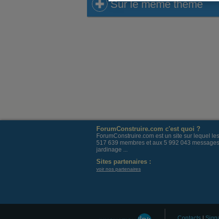
Sur le même thème
Sur le même thème
ForumConstruire.com c'est quoi ?
ForumConstruire.com est un site sur lequel l
517 639 membres et aux 5 992 043 messages post
jardinage ...
Sites partenaires :
voir nos partenaires
Contacts
|
Signa