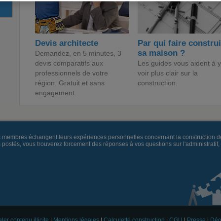
Devis architecte
Par qui faire constru
sa maison ?
Demandez, en 5 minutes, 3
devis comparatifs aux
Les guides vous aident à y
professionnels de votre
voir plus clair sur la
région. Gratuit et sans
construction.
engagement.
es membres échangent leurs expériences personnelles concernant la construction d
és, vous trouverez forcement des réponses à vos questions sur l'administratif, la 
ler contenu illicite
|
Mentions légales
|
Calculette construction
|
CGU
|
Presse
|
Déo