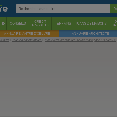
CRÉDIT
D
S
CONSEILS
TERRAINS
PLANS DE MAISONS
‹
IMMOBILIER
TR
ANNUAIRE MAITRE D'OEUVRE
ANNUAIRE ARCHITECTE
ructeurs
Tous les constructeurs
Avis Tyerra Architecture. Karine Montagnon Et Laura Pal