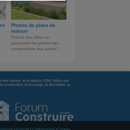
ire
Photos de plans de
maison
Picorez des idées en
parcourant les photos des
constructions des autres !
e leur maison, et ce depuis 2004. Grâce aux
construction, le bricolage, la décoration, le
ntologie
|
Publicité
|
Confidentialité
|
Cookies