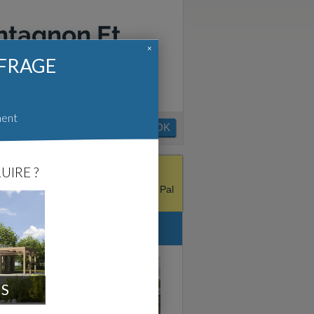
ontagnon Et
×
FFRAGE
ment
OK
UIRE ?
itecture. Karine Montagnon Et Laura Pal
 le site.
re.com :
IS