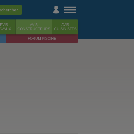
EVIS
AVIS
AVIS
AVAUX
CONSTRUCTEURS
CUISINISTES
FORUM PISCINE