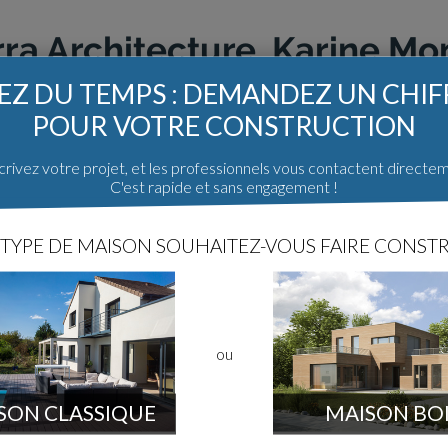
rra Architecture. Karine M
Z DU TEMPS : DEMANDEZ UN CHI
POUR VOTRE CONSTRUCTION
ction des membres sur ce architecte dans le Finistere
rivez votre projet, et les professionnels vous contactent directe
C'est rapide et sans engagement !
TYPE DE MAISON SOUHAITEZ-VOUS FAIRE CONSTR
Aucune information sur ce architecte
Aucun avis, aucun projet et aucune discussion sur Tyerra Arch
ne semble exister sur le site.
Cliquez ici
pour rechercher sur tout
Les architectes sur ForumConstrui
ou
Et
s
SON CLASSIQUE
MAISON BO