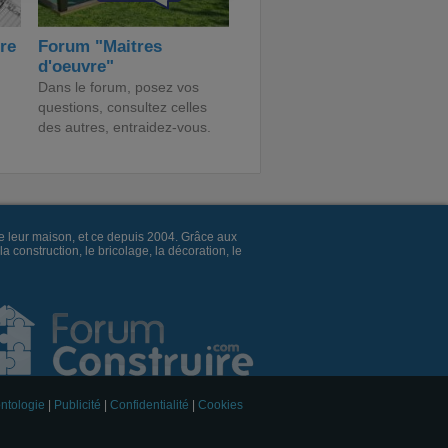
ire
Forum "Maitres
d'oeuvre"
Dans le forum, posez vos
questions, consultez celles
des autres, entraidez-vous.
e leur maison, et ce depuis 2004. Grâce aux
construction, le bricolage, la décoration, le
ntologie
|
Publicité
|
Confidentialité
|
Cookies