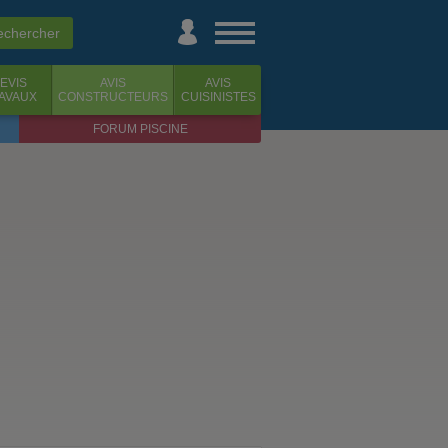
EVIS
AVIS
AVIS
AVAUX
CONSTRUCTEURS
CUISINISTES
FORUM PISCINE