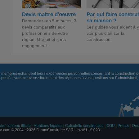
Devis maître d'oeuvre
Par qui faire constru
sa maison ?
Demandez, en 5 minutes, 3
devis comparatifs aux
Les guides vous aident à y
professionnels de votre
voir plus clair sur la
région. Gratuit et sans
construction.
engagement.
es membres échangent leurs expériences personnelles concernant la construction d
és, vous trouverez forcement des réponses à vos questions sur l'administratif, la 
ler contenu illicite
|
Mentions légales
|
Calculette construction
|
CGU
|
Presse
|
Déo
e.com © 2004 - 2026 ForumConstruire SARL | ws61 | 0.023