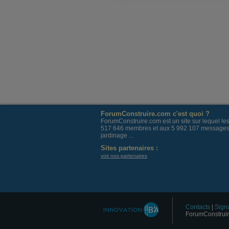
ForumConstruire.com c'est quoi ?
ForumConstruire.com est un site sur lequel l
517 646 membres et aux 5 992 107 messages post
jardinage ...
Sites partenaires :
voir nos partenaires
Contacts
|
Signa
ForumConstruir