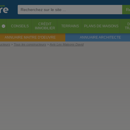
CRÉDIT
D
S
CONSEILS
TERRAINS
PLANS DE MAISONS
‹
IMMOBILIER
TR
ANNUAIRE MAITRE D'OEUVRE
ANNUAIRE ARCHITECTE
ructeurs
Tous les constructeurs
Avis Les Maisons David