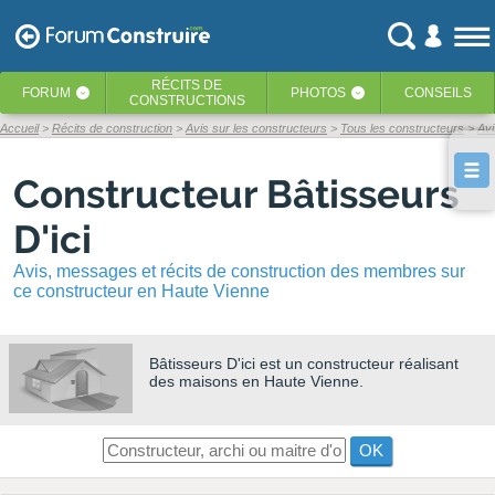
RÉCITS
DE
FORUM
PHOTOS
CONSEILS
‹
‹
CONSTRUCTIONS
Accueil
Récits de construction
Avis sur les constructeurs
Tous les constructeurs
Avi
Constructeur Bâtisseurs
D'ici
Avis, messages et récits de construction des membres sur
ce constructeur en Haute Vienne
Bâtisseurs D'ici
est un constructeur réalisant
des maisons en Haute Vienne.
OK