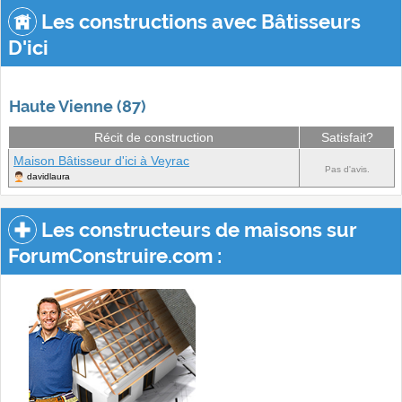
Les constructions avec Bâtisseurs
D'ici
Haute Vienne (87)
Récit de construction
Satisfait?
Maison Bâtisseur d'ici à Veyrac
Pas d'avis.
davidlaura
Les constructeurs de maisons sur
ForumConstruire.com :