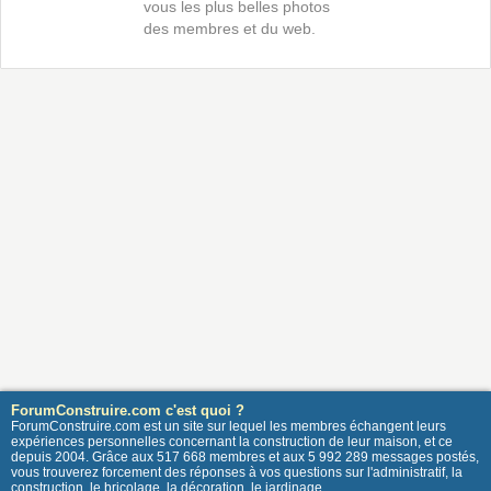
vous les plus belles photos
des membres et du web.
ForumConstruire.com c'est quoi ?
ForumConstruire.com est un site sur lequel les membres échangent leurs
expériences personnelles concernant la construction de leur maison, et ce
depuis 2004. Grâce aux 517 668 membres et aux 5 992 289 messages postés,
vous trouverez forcement des réponses à vos questions sur l'administratif, la
construction, le bricolage, la décoration, le jardinage ...