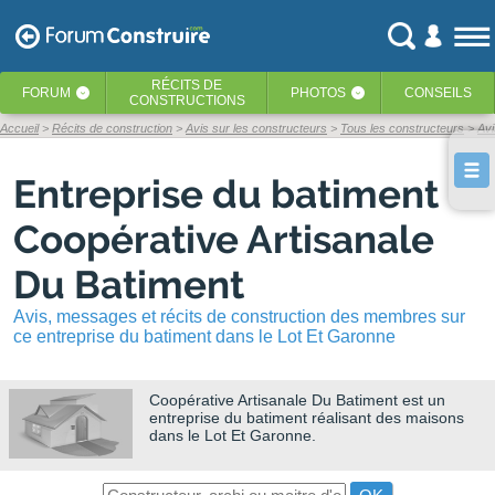
RÉCITS
DE
FORUM
PHOTOS
CONSEILS
‹
‹
CONSTRUCTIONS
Accueil
Récits de construction
Avis sur les constructeurs
Tous les constructeurs
Avi
Entreprise du batiment
Coopérative Artisanale
Du Batiment
Avis, messages et récits de construction des membres sur
ce entreprise du batiment dans le Lot Et Garonne
Coopérative Artisanale Du Batiment
est un
entreprise du batiment réalisant des maisons
dans le Lot Et Garonne.