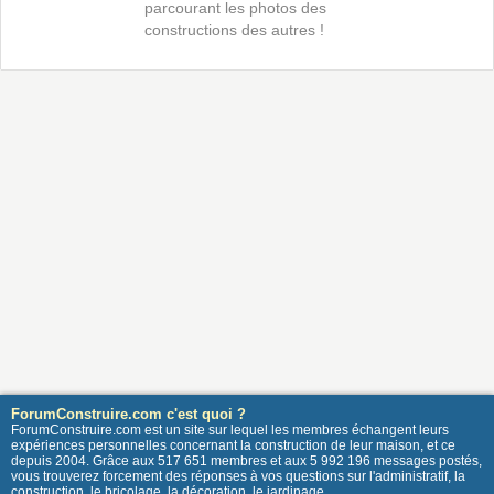
parcourant les photos des
constructions des autres !
ForumConstruire.com c'est quoi ?
ForumConstruire.com est un site sur lequel les membres échangent leurs
expériences personnelles concernant la construction de leur maison, et ce
depuis 2004. Grâce aux 517 651 membres et aux 5 992 196 messages postés,
vous trouverez forcement des réponses à vos questions sur l'administratif, la
construction, le bricolage, la décoration, le jardinage ...