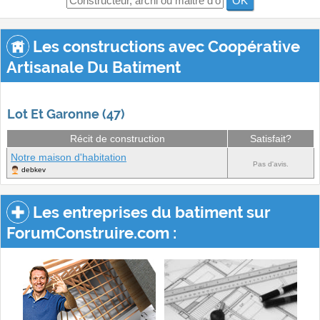
OK
Les constructions avec Coopérative
Artisanale Du Batiment
Lot Et Garonne (47)
Récit de construction
Satisfait?
Notre maison d'habitation
Pas d'avis.
debkev
Les entreprises du batiment sur
ForumConstruire.com :