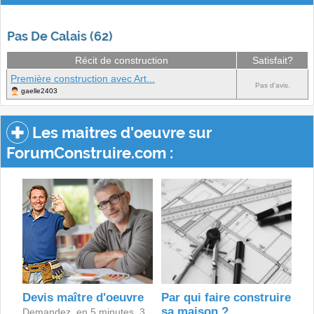
Pas De Calais (62)
Récit de construction
Satisfait?
Première construction avec Art...
Pas d'avis.
gaelle2403
Les maitres d'oeuvre sur
ForumConstruire.com :
Devis maître d'oeuvre
Par qui faire construire
sa maison ?
Demandez, en 5 minutes, 3