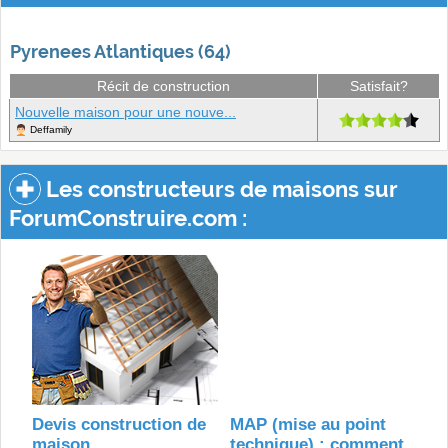
Pyrenees Atlantiques (64)
Récit de construction
Satisfait?
Nouvelle maison pour une nouve...
Deffamily
Les constructeurs de maisons sur
ForumConstruire.com :
Devis construction de
MAP (mise au point
maison
technique) : comment