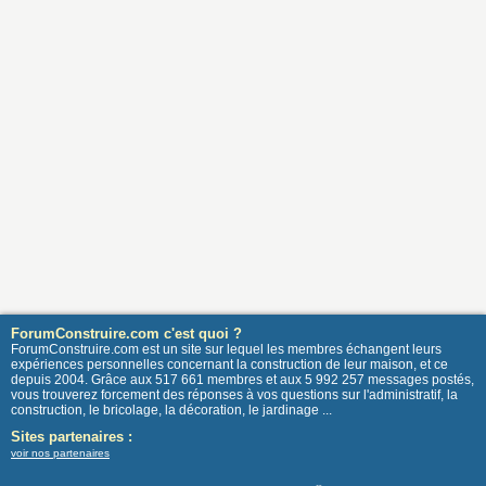
ForumConstruire.com c'est quoi ?
ForumConstruire.com est un site sur lequel les membres échangent leurs
expériences personnelles concernant la construction de leur maison, et ce
depuis 2004. Grâce aux 517 661 membres et aux 5 992 257 messages postés,
vous trouverez forcement des réponses à vos questions sur l'administratif, la
construction, le bricolage, la décoration, le jardinage ...
Sites partenaires :
voir nos partenaires