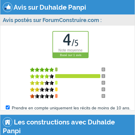
Avis sur Duhalde Panpi
Avis postés sur ForumConstruire.com :
4
/
5
Note moyenne
Basé sur
1
avis
0
1
0
0
0
Prendre en compte uniquement les récits de moins de 10 ans.
Les constructions avec Duhalde
Panpi