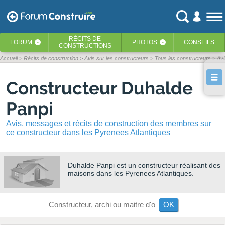
RÉCITS
DE
FORUM
PHOTOS
CONSEILS
‹
‹
CONSTRUCTIONS
Accueil
Récits de construction
Avis sur les constructeurs
Tous les constructeurs
Avi
Constructeur Duhalde
Panpi
Avis, messages et récits de construction des membres sur
ce constructeur dans les Pyrenees Atlantiques
Duhalde Panpi
est un constructeur réalisant des
maisons dans les Pyrenees Atlantiques.
OK