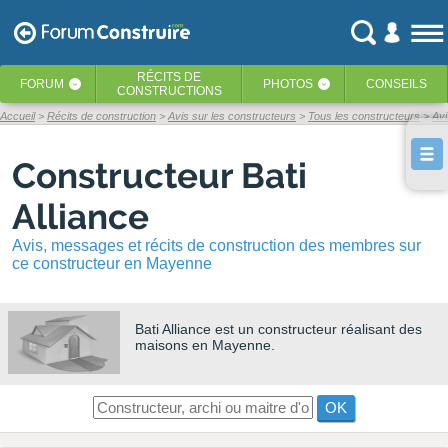
RÉCITS
DE
FORUM
PHOTOS
CONSEILS
‹
‹
CONSTRUCTIONS
Accueil
Récits de construction
Avis sur les constructeurs
Tous les constructeurs
Avi
Constructeur Bati
Alliance
Avis, messages et récits de construction des membres sur
ce constructeur en Mayenne
Bati Alliance
est un constructeur réalisant des
maisons en Mayenne.
OK