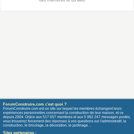
des membres et du web.
ForumConstruire.com c'est quoi ?
ForumConstruire.com est un site sur lequel les membres échangent leurs
expériences personnelles concernant la construction de leur maison, et ce
depuis 2004. Grâce aux 517 657 membres et aux 5 992 247 messages postés,
vous trouverez forcement des réponses à vos questions sur l'administratif, la
construction, le bricolage, la décoration, le jardinage ...
Sites partenaires :