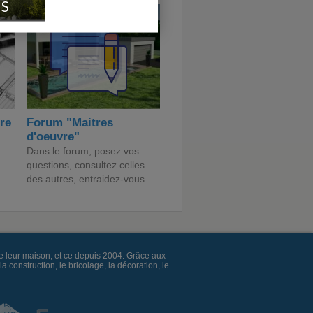
IS
ire
Forum "Maitres
d'oeuvre"
Dans le forum, posez vos
questions, consultez celles
des autres, entraidez-vous.
e leur maison, et ce depuis 2004. Grâce aux
construction, le bricolage, la décoration, le