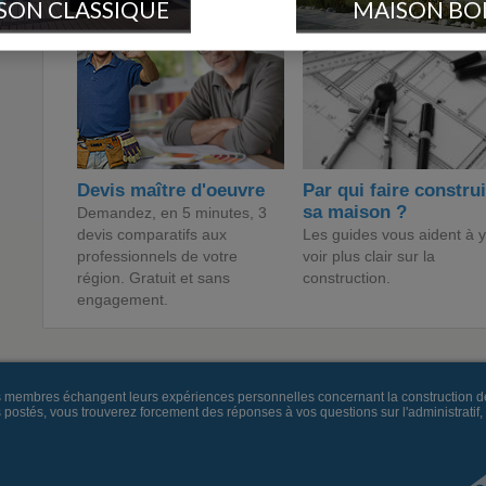
SON CLASSIQUE
MAISON BO
Devis maître d'oeuvre
Par qui faire constru
sa maison ?
Demandez, en 5 minutes, 3
devis comparatifs aux
Les guides vous aident à y
professionnels de votre
voir plus clair sur la
région. Gratuit et sans
construction.
engagement.
es membres échangent leurs expériences personnelles concernant la construction d
és, vous trouverez forcement des réponses à vos questions sur l'administratif, la 