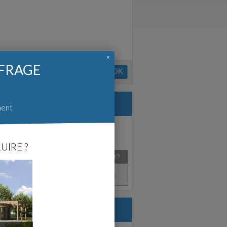
×
FFRAGE
OK
ment
UIRE ?
Agence
Créé en
Satisfait?
Aout 2018
NC - (68)
Pas d'avis.
struire.com :