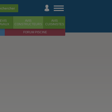
EVIS
AVIS
AVIS
AVAUX
CONSTRUCTEURS
CUISINISTES
FORUM PISCINE