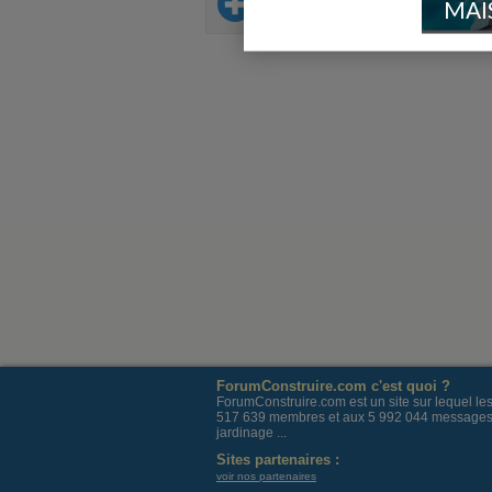
Sur le même thème
MAI
ForumConstruire.com c'est quoi ?
ForumConstruire.com est un site sur lequel l
517 639 membres et aux 5 992 044 messages post
jardinage ...
Sites partenaires :
voir nos partenaires