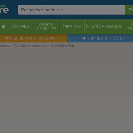
CRÉDIT
D
S
CONSEILS
TERRAINS
PLANS DE MAISONS
‹
IMMOBILIER
TR
ANNUAIRE MAITRE D'OEUVRE
ANNUAIRE ARCHITECTE
ructeurs
Tous les constructeurs
Avis Cedre Bleu