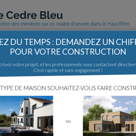
e Cedre Bleu
uction des membres sur ce maitre d'oeuvre dans le Haut Rhin
Z DU TEMPS : DEMANDEZ UN CHI
POUR VOTRE CONSTRUCTION
Les constructions avec Cedre Bleu
rivez votre projet, et les professionnels vous contactent directe
C'est rapide et sans engagement !
Haut Rhin (68)
TYPE DE MAISON SOUHAITEZ-VOUS FAIRE CONSTR
Récit de construction
Transformation et agrandisseme...
n.
53
1
Ijul68
ou
Les maitres d'oeuvre sur ForumCon