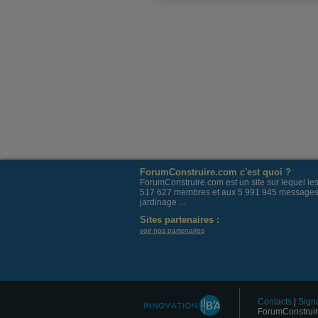
ForumConstruire.com c'est quoi ?
ForumConstruire.com est un site sur lequel l
517 627 membres et aux 5 991 945 messages post
jardinage ...
Sites partenaires :
voir nos partenaires
Contacts
|
Signa
ForumConstruir