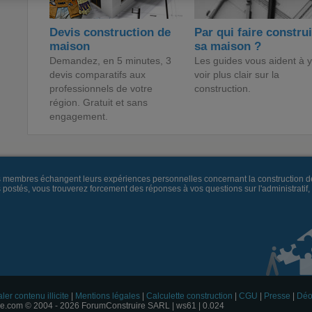
Devis construction de
Par qui faire constru
maison
sa maison ?
Demandez, en 5 minutes, 3
Les guides vous aident à y
devis comparatifs aux
voir plus clair sur la
professionnels de votre
construction.
région. Gratuit et sans
engagement.
es membres échangent leurs expériences personnelles concernant la construction d
és, vous trouverez forcement des réponses à vos questions sur l'administratif, la 
ler contenu illicite
|
Mentions légales
|
Calculette construction
|
CGU
|
Presse
|
Déo
e.com © 2004 - 2026 ForumConstruire SARL | ws61 | 0.024