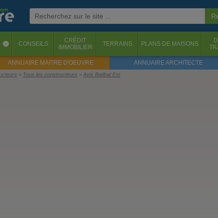
CRÉDIT
D
S
CONSEILS
TERRAINS
PLANS DE MAISONS
‹
IMMOBILIER
TR
ANNUAIRE MAITRE D'OEUVRE
ANNUAIRE ARCHITECTE
ructeurs
Tous les constructeurs
Avis Batibat Est