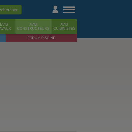
EVIS
AVIS
AVIS
AVAUX
CONSTRUCTEURS
CUISINISTES
FORUM PISCINE