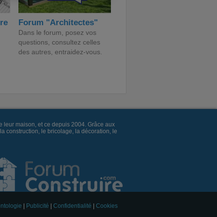
ire
Forum "Architectes"
Dans le forum, posez vos
questions, consultez celles
des autres, entraidez-vous.
e leur maison, et ce depuis 2004. Grâce aux
construction, le bricolage, la décoration, le
ntologie
|
Publicité
|
Confidentialité
|
Cookies