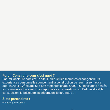
ForumConstruire.com c'est quoi ?
ForumConstruire.com est un site sur lequel les membres échangent leurs
expériences personnelles concernant la construction de leur maison, et ce
depuis 2004. Grâce aux 517 646 membres et aux 5 992 150 messages postés,
vous trouverez forcement des réponses à vos questions sur l'administratif, la
construction, le bricolage, la décoration, le jardinage ...
Sites partenaires :
voir nos partenaires