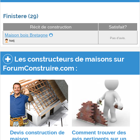
Finistere (29)
Récit de construction
Satisfait?
Maison bois Bretagne
Pas d'avis.
katj
Les constructeurs de maisons sur
ForumConstruire.com :
Devis construction de
Comment trouver des
maison
avis pertinents sur un