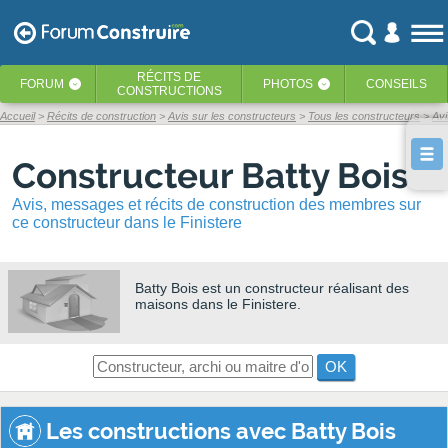
RÉCITS
DE
FORUM
PHOTOS
CONSEILS
‹
‹
CONSTRUCTIONS
Accueil
Récits de construction
Avis sur les constructeurs
Tous les constructeurs
Avi
Constructeur Batty Bois
Avis, messages et récits de construction des membres sur
ce constructeur dans le Finistere
Batty Bois
est un constructeur réalisant des
maisons dans le Finistere.
OK
Les constructions avec Batty Bois