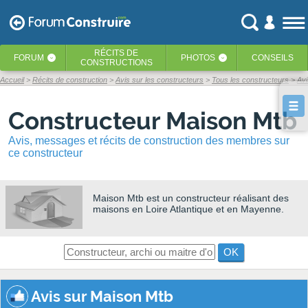
RÉCITS
DE
FORUM
PHOTOS
CONSEILS
‹
‹
CONSTRUCTIONS
Accueil
Récits de construction
Avis sur les constructeurs
Tous les constructeurs
Avi
Constructeur Maison Mtb
Avis, messages et récits de construction des membres sur
ce constructeur
Maison Mtb
est un constructeur réalisant des
maisons en Loire Atlantique et en Mayenne.
OK
Avis sur Maison Mtb