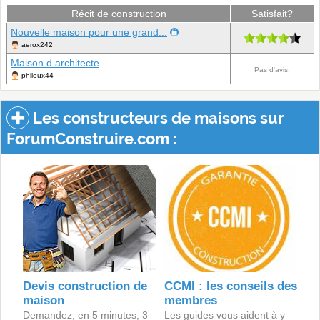
Récit de construction
Satisfait?
Nouvelle maison pour une grand...
aerox242
Maison d architecte
Pas d'avis.
philoux44
Les constructeurs de maisons sur
ForumConstruire.com :
Devis construction de
CCMI : les conseils des
maison
membres
Demandez, en 5 minutes, 3
Les guides vous aident à y