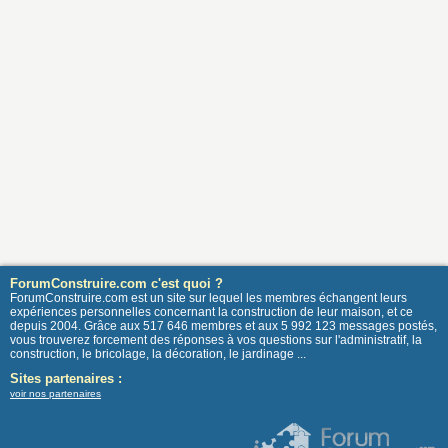
ForumConstruire.com c'est quoi ?
ForumConstruire.com est un site sur lequel les membres échangent leurs
expériences personnelles concernant la construction de leur maison, et ce
depuis 2004. Grâce aux 517 646 membres et aux 5 992 123 messages postés,
vous trouverez forcement des réponses à vos questions sur l'administratif, la
construction, le bricolage, la décoration, le jardinage ...
Sites partenaires :
voir nos partenaires