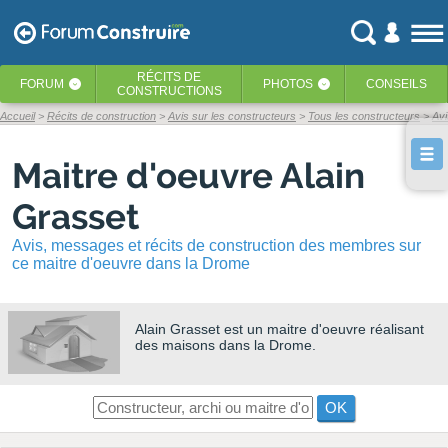
RÉCITS
DE
FORUM
PHOTOS
CONSEILS
‹
‹
CONSTRUCTIONS
Accueil
Récits de construction
Avis sur les constructeurs
Tous les constructeurs
Avi
Maitre d'oeuvre Alain
Grasset
Avis, messages et récits de construction des membres sur
ce maitre d'oeuvre dans la Drome
Alain Grasset
est un maitre d'oeuvre réalisant
des maisons dans la Drome.
OK