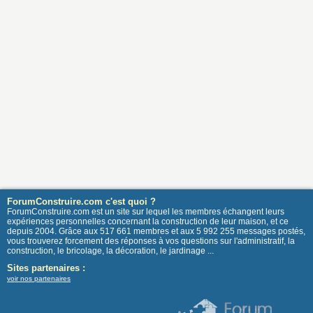
ForumConstruire.com c'est quoi ?
ForumConstruire.com est un site sur lequel les membres échangent leurs
expériences personnelles concernant la construction de leur maison, et ce
depuis 2004. Grâce aux 517 661 membres et aux 5 992 255 messages postés,
vous trouverez forcement des réponses à vos questions sur l'administratif, la
construction, le bricolage, la décoration, le jardinage ...
Sites partenaires :
voir nos partenaires