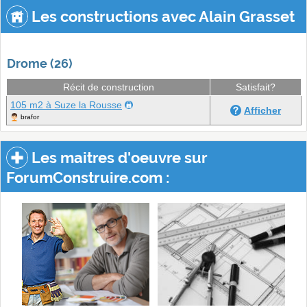
Les constructions avec Alain Grasset
Drome (26)
Récit de construction
Satisfait?
105 m2 à Suze la Rousse
Afficher
brafor
Les maitres d'oeuvre sur
ForumConstruire.com :