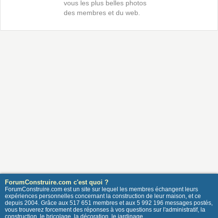
vous les plus belles photos
des membres et du web.
ForumConstruire.com c'est quoi ?
ForumConstruire.com est un site sur lequel les membres échangent leurs
expériences personnelles concernant la construction de leur maison, et ce
depuis 2004. Grâce aux 517 651 membres et aux 5 992 196 messages postés,
vous trouverez forcement des réponses à vos questions sur l'administratif, la
construction, le bricolage, la décoration, le jardinage ...