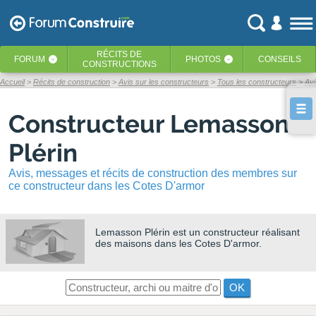
RÉCITS
DE
FORUM
PHOTOS
CONSEILS
‹
‹
CONSTRUCTIONS
Accueil
Récits de construction
Avis sur les constructeurs
Tous les constructeurs
Avi
Constructeur Lemasson
Plérin
Avis, messages et récits de construction des membres sur
ce constructeur dans les Cotes D'armor
Lemasson Plérin
est un constructeur réalisant
des maisons dans les Cotes D'armor.
OK