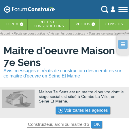
RÉCITS
DE
FORUM
PHOTOS
CONSEILS
‹
‹
CONSTRUCTIONS
Accueil
Récits de construction
Avis sur les constructeurs
Tous les constructeurs
Av
Maitre d'oeuvre Maison
7e Sens
Avis, messages et récits de construction des membres sur
ce maitre d'oeuvre en Seine Et Marne
Maison 7e Sens
est un maitre d'oeuvre dont le
siège social est situé à Combs La Ville, en
Seine Et Marne.
Voir
toutes les agences
OK