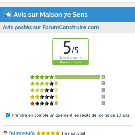
Avis sur Maison 7e Sens
Avis postés sur ForumConstruire.com :
5
/
5
Note moyenne
Basé sur
1
avis
1
0
0
0
0
Prendre en compte uniquement les récits de moins de 10 ans.
fatimyoufa
Très satisfait