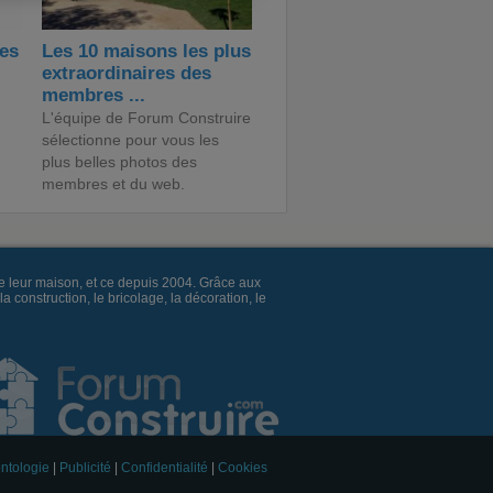
des
Les 10 maisons les plus
extraordinaires des
membres ...
L'équipe de Forum Construire
sélectionne pour vous les
plus belles photos des
membres et du web.
e leur maison, et ce depuis 2004. Grâce aux
construction, le bricolage, la décoration, le
ntologie
|
Publicité
|
Confidentialité
|
Cookies