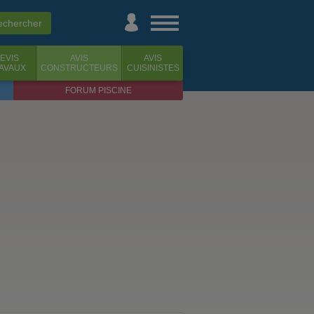
EVIS
AVIS
AVIS
AVAUX
CONSTRUCTEURS
CUISINISTES
FORUM PISCINE