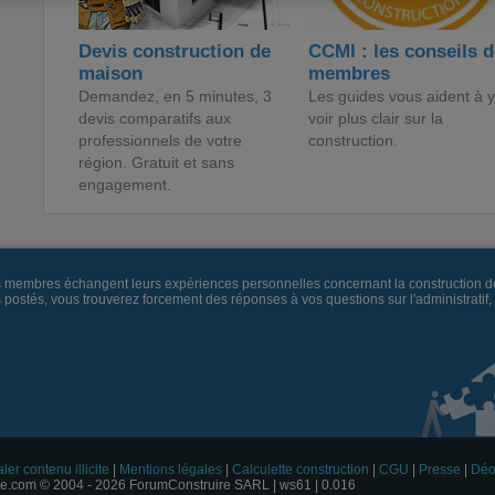
Devis construction de
CCMI : les conseils 
maison
membres
Demandez, en 5 minutes, 3
Les guides vous aident à y
devis comparatifs aux
voir plus clair sur la
professionnels de votre
construction.
région. Gratuit et sans
engagement.
es membres échangent leurs expériences personnelles concernant la construction d
és, vous trouverez forcement des réponses à vos questions sur l'administratif, la 
ler contenu illicite
|
Mentions légales
|
Calculette construction
|
CGU
|
Presse
|
Déo
e.com © 2004 - 2026 ForumConstruire SARL | ws61 | 0.016