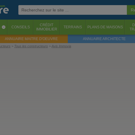
CRÉDIT
D
S
CONSEILS
TERRAINS
PLANS DE MAISONS
‹
IMMOBILIER
TR
ANNUAIRE MAITRE D'OEUVRE
ANNUAIRE ARCHITECTE
ructeurs
Tous les constructeurs
Avis Immovia