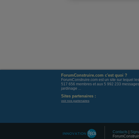
ForumConstruire.com c'est quoi ?
ForumConstruire.com est un site sur lequel l
517 656 membres et aux 5 992 233 messages post
jardinage ...
Sites partenaires :
voir nos partenaires
Contacts
|
Signa
ForumConstruir