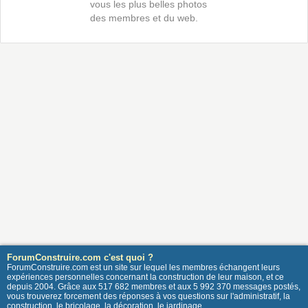
vous les plus belles photos
des membres et du web.
ForumConstruire.com c'est quoi ?
ForumConstruire.com est un site sur lequel les membres échangent leurs
expériences personnelles concernant la construction de leur maison, et ce
depuis 2004. Grâce aux 517 682 membres et aux 5 992 370 messages postés,
vous trouverez forcement des réponses à vos questions sur l'administratif, la
construction, le bricolage, la décoration, le jardinage ...