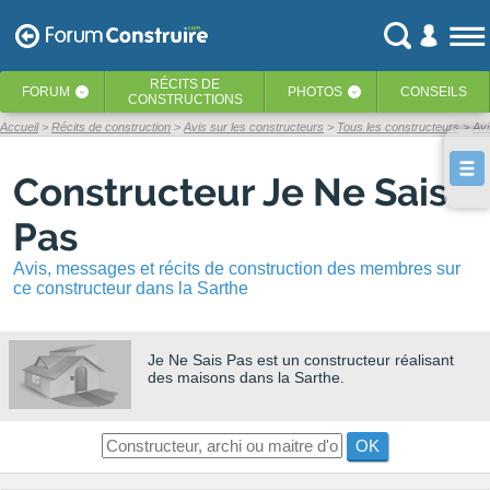
RÉCITS
DE
FORUM
PHOTOS
CONSEILS
‹
‹
CONSTRUCTIONS
Accueil
Récits de construction
Avis sur les constructeurs
Tous les constructeurs
Avi
Constructeur Je Ne Sais
Pas
Avis, messages et récits de construction des membres sur
ce constructeur dans la Sarthe
Je Ne Sais Pas
est un constructeur réalisant
des maisons dans la Sarthe.
OK