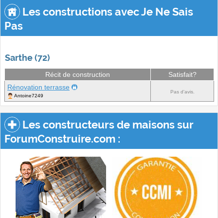
Les constructions avec Je Ne Sais
Pas
Sarthe (72)
Récit de construction
Satisfait?
Rénovation terrasse
Pas d'avis.
Antoine7249
Les constructeurs de maisons sur
ForumConstruire.com :