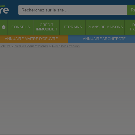
CRÉDIT
D
S
CONSEILS
TERRAINS
PLANS DE MAISONS
‹
IMMOBILIER
TR
ANNUAIRE MAITRE D'OEUVRE
ANNUAIRE ARCHITECTE
ructeurs
Tous les constructeurs
Avis Elara Creation