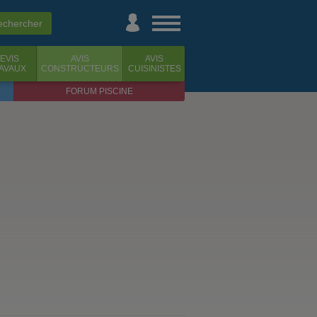
EVIS
AVIS
AVIS
AVAUX
CONSTRUCTEURS
CUISINISTES
FORUM PISCINE