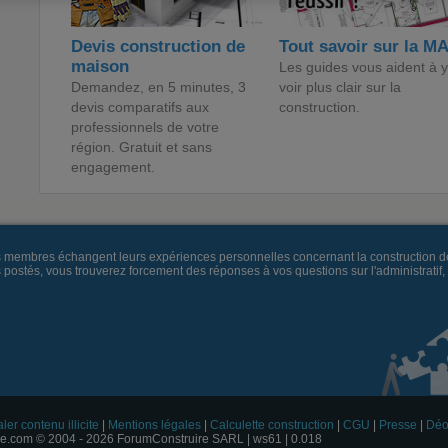
Devis construction de
Tout savoir sur la M
maison
Les guides vous aident à y
Demandez, en 5 minutes, 3
voir plus clair sur la
devis comparatifs aux
construction.
professionnels de votre
région. Gratuit et sans
engagement.
es membres échangent leurs expériences personnelles concernant la construction d
és, vous trouverez forcement des réponses à vos questions sur l'administratif, la 
ler contenu illicite
|
Mentions légales
|
Calculette construction
|
CGU
|
Presse
|
Déo
e.com © 2004 - 2026 ForumConstruire SARL | ws61 | 0.018