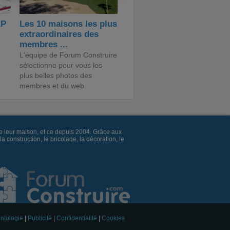
AP
Les 10 maisons les plus
extraordinaires des
membres ...
L'équipe de Forum Construire
sélectionne pour vous les
plus belles photos des
membres et du web.
e leur maison, et ce depuis 2004. Grâce aux
construction, le bricolage, la décoration, le
ntologie
|
Publicité
|
Confidentialité
|
Cookies