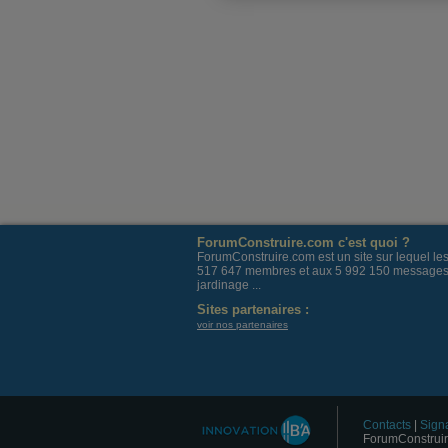
ForumConstruire.com c'est quoi ?
ForumConstruire.com est un site sur lequel l
517 647 membres et aux 5 992 150 messages post
jardinage ...
Sites partenaires :
voir nos partenaires
Contacts
|
Signa
ForumConstruir