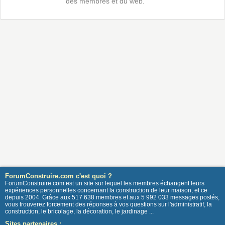
des membres et du web.
ForumConstruire.com c'est quoi ?
ForumConstruire.com est un site sur lequel les membres échangent leurs
expériences personnelles concernant la construction de leur maison, et ce
depuis 2004. Grâce aux 517 638 membres et aux 5 992 033 messages postés,
vous trouverez forcement des réponses à vos questions sur l'administratif, la
construction, le bricolage, la décoration, le jardinage ...
Sites partenaires :