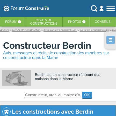
RÉCITS
DE
FORUM
PHOTOS
CONSEILS
‹
‹
CONSTRUCTIONS
Accueil
Récits de construction
Avis sur les constructeurs
Tous les constructeurs
Avi
Constructeur Berdin
Avis, messages et récits de construction des membres sur
ce constructeur dans la Marne
Berdin
est un constructeur réalisant des
maisons dans la Marne.
OK
Les constructions avec Berdin