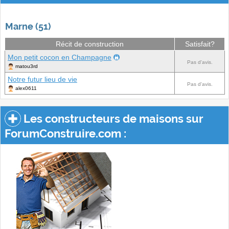
Marne (51)
Récit de construction
Satisfait?
Mon petit cocon en Champagne
Pas d'avis.
matou3rd
Notre futur lieu de vie
Pas d'avis.
alex0611
Les constructeurs de maisons sur
ForumConstruire.com :