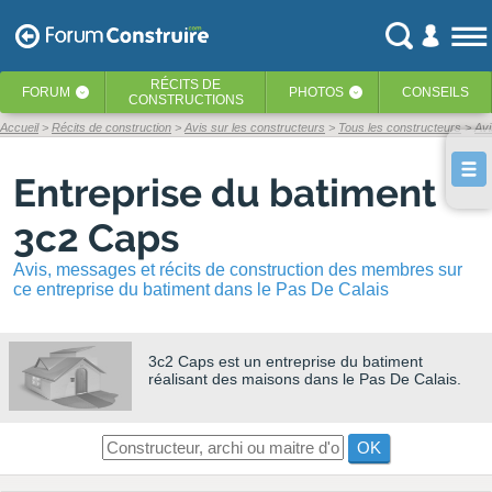
RÉCITS
DE
FORUM
PHOTOS
CONSEILS
‹
‹
CONSTRUCTIONS
Accueil
Récits de construction
Avis sur les constructeurs
Tous les constructeurs
Av
Entreprise du batiment
3c2 Caps
Avis, messages et récits de construction des membres sur
ce entreprise du batiment dans le Pas De Calais
3c2 Caps
est un entreprise du batiment
réalisant des maisons dans le Pas De Calais.
OK