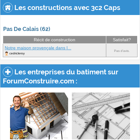
Les constructions avec 3c2 Caps
Pas De Calais (62)
Récit de construction
Satisfait?
Notre maison provençale dans l...
Pas d'avis.
cedricleroy
Les entreprises du batiment sur
ForumConstruire.com :