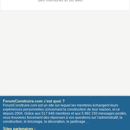
des membres et du web.
ForumConstruire.com c'est quoi ?
ForumConstruire.com est un site sur lequel les membres échangent leurs
expériences personnelles concernant la construction de leur maison, et ce
depuis 2004. Grâce aux 517 646 membres et aux 5 992 150 messages postés,
vous trouverez forcement des réponses à vos questions sur l'administratif, la
construction, le bricolage, la décoration, le jardinage ...
Sites partenaires :