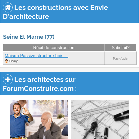
Les constructions avec Envie
D'architecture
Seine Et Marne (77)
Récit de construction
Satisfait?
Maison Passive structure bois ...
Pas d'avis.
Chimp
Les architectes sur
ForumConstruire.com :