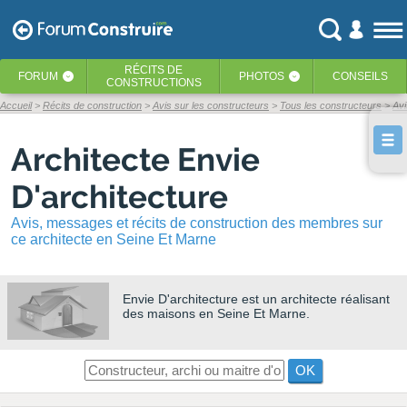
RÉCITS
DE
FORUM
PHOTOS
CONSEILS
‹
‹
CONSTRUCTIONS
Accueil
Récits de construction
Avis sur les constructeurs
Tous les constructeurs
Avi
Architecte Envie
D'architecture
Avis, messages et récits de construction des membres sur
ce architecte en Seine Et Marne
Envie D'architecture
est un architecte réalisant
des maisons en Seine Et Marne.
OK