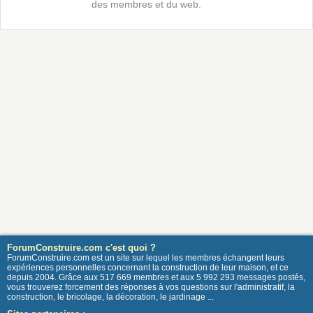
des membres et du web.
ForumConstruire.com c'est quoi ?
ForumConstruire.com est un site sur lequel les membres échangent leurs
expériences personnelles concernant la construction de leur maison, et ce
depuis 2004. Grâce aux 517 669 membres et aux 5 992 293 messages postés,
vous trouverez forcement des réponses à vos questions sur l'administratif, la
construction, le bricolage, la décoration, le jardinage ...