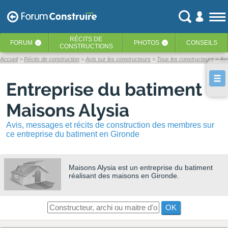
RÉCITS
DE
FORUM
PHOTOS
CONSEILS
‹
‹
CONSTRUCTIONS
Accueil
Récits de construction
Avis sur les constructeurs
Tous les constructeurs
Avi
Entreprise du batiment
Maisons Alysia
Avis, messages et récits de construction des membres sur
ce entreprise du batiment en Gironde
Maisons Alysia
est un entreprise du batiment
réalisant des maisons en Gironde.
OK