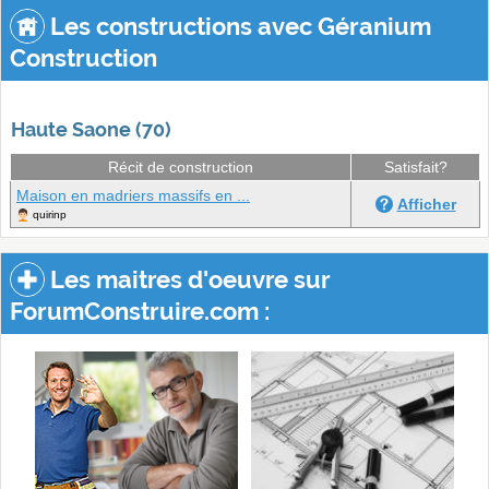
Les constructions avec Géranium
Construction
Haute Saone (70)
Récit de construction
Satisfait?
Maison en madriers massifs en ...
Afficher
quirinp
Les maitres d'oeuvre sur
ForumConstruire.com :