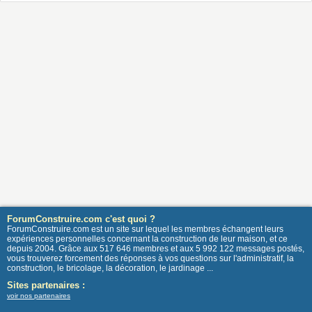
ForumConstruire.com c'est quoi ?
ForumConstruire.com est un site sur lequel les membres échangent leurs
expériences personnelles concernant la construction de leur maison, et ce
depuis 2004. Grâce aux 517 646 membres et aux 5 992 122 messages postés,
vous trouverez forcement des réponses à vos questions sur l'administratif, la
construction, le bricolage, la décoration, le jardinage ...
Sites partenaires :
voir nos partenaires