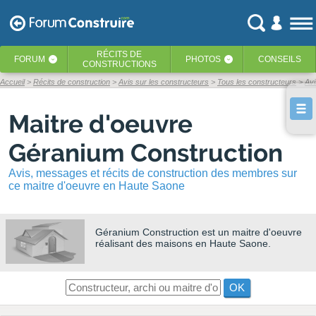
RÉCITS
DE
FORUM
PHOTOS
CONSEILS
‹
‹
CONSTRUCTIONS
Accueil
Récits de construction
Avis sur les constructeurs
Tous les constructeurs
Avi
Maitre d'oeuvre
Géranium Construction
Avis, messages et récits de construction des membres sur
ce maitre d'oeuvre en Haute Saone
Géranium Construction
est un maitre d'oeuvre
réalisant des maisons en Haute Saone.
OK