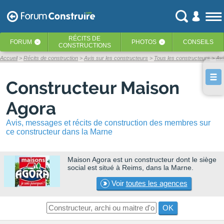
RÉCITS
DE
FORUM
PHOTOS
CONSEILS
‹
‹
CONSTRUCTIONS
Accueil
Récits de construction
Avis sur les constructeurs
Tous les constructeurs
Av
Constructeur Maison
Agora
Avis, messages et récits de construction des membres sur
ce constructeur dans la Marne
Maison Agora
est un constructeur dont le siège
social est situé à Reims, dans la Marne.
Voir
toutes les agences
OK