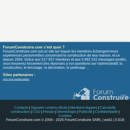
ForumConstruire.com c'est quoi ?
ForumConstruire.com est un site sur lequel les membres échangent leurs
expériences personnelles concernant la construction de leur maison, et ce
depuis 2004. Grâce aux 517 657 membres et aux 5 992 242 messages postés,
vous trouverez forcement des réponses à vos questions sur l'administratif, la
construction, le bricolage, la décoration, le jardinage ...
Sites partenaires :
voir nos partenaires
Contacts
|
Signaler contenu illicite
|
Mentions légales
|
Calculette
construction
|
CGU
|
Presse
|
Déontologie
|
Publicité
|
Confidentialité
|
Cookies
ForumConstruire.com © 2004 - 2026 ForumConstruire SARL | ws61 | 0.018