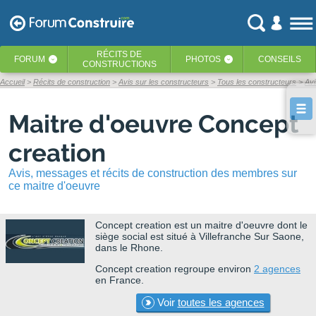
RÉCITS
DE
FORUM
PHOTOS
CONSEILS
‹
‹
CONSTRUCTIONS
Accueil
Récits de construction
Avis sur les constructeurs
Tous les constructeurs
Avi
Maitre d'oeuvre Concept
creation
Avis, messages et récits de construction des membres sur
ce maitre d'oeuvre
Concept creation
est un maitre d'oeuvre dont le
siège social est situé à Villefranche Sur Saone,
dans le Rhone.
Concept creation regroupe environ
2 agences
en France.
Voir
toutes les agences