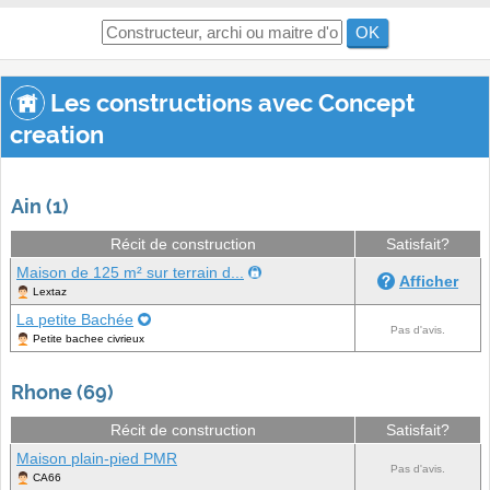
OK
Les constructions avec Concept
creation
Ain (1)
Récit de construction
Satisfait?
Maison de 125 m² sur terrain d...
Afficher
Lextaz
La petite Bachée
Pas d'avis.
Petite bachee civrieux
Rhone (69)
Récit de construction
Satisfait?
Maison plain-pied PMR
Pas d'avis.
CA66