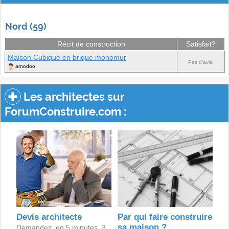
Nord (59)
Récit de construction
Satisfait?
Maison Cubique en brique monomur
Pas d'avis.
arnodoo
Les architectes sur
ForumConstruire.com :
Devis architecte
Par qui faire construire
sa maison ?
Demandez, en 5 minutes, 3