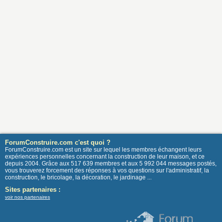
ForumConstruire.com c'est quoi ?
ForumConstruire.com est un site sur lequel les membres échangent leurs
expériences personnelles concernant la construction de leur maison, et ce
depuis 2004. Grâce aux 517 639 membres et aux 5 992 044 messages postés,
vous trouverez forcement des réponses à vos questions sur l'administratif, la
construction, le bricolage, la décoration, le jardinage ...
Sites partenaires :
voir nos partenaires