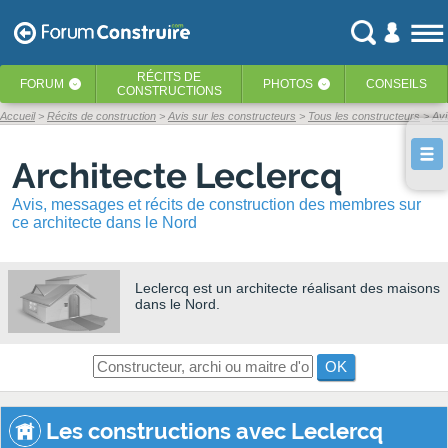
RÉCITS
DE
FORUM
PHOTOS
CONSEILS
‹
‹
CONSTRUCTIONS
Accueil
Récits de construction
Avis sur les constructeurs
Tous les constructeurs
Avi
Architecte Leclercq
Avis, messages et récits de construction des membres sur
ce architecte dans le Nord
Leclercq
est un architecte réalisant des maisons
dans le Nord.
OK
Les constructions avec Leclercq