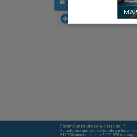
1 récit
1 récit
MAI
Sur le même thème
ForumConstruire.com c'est quoi ?
ForumConstruire.com est un site sur lequel l
517 630 membres et aux 5 991 976 messages post