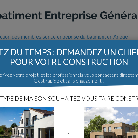
batiment Entreprise Généra
uction des membres sur ce entreprise du batiment en Ariege
Z DU TEMPS : DEMANDEZ UN CHI
POUR VOTRE CONSTRUCTION
rivez votre projet, et les professionnels vous contactent directe
Les constructions avec Entreprise
C'est rapide et sans engagement !
Ariege (9)
TYPE DE MAISON SOUHAITEZ-VOUS FAIRE CONSTR
Récit de construction
Agence
un
Plan définitif
2
0
NC - (9)
poupougne09
ou