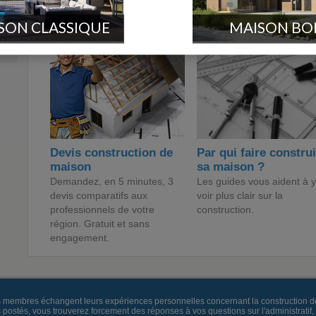
Les entreprises du batiment sur F
SON CLASSIQUE
MAISON BO
Devis construction de
Par qui faire constru
maison
sa maison ?
Demandez, en 5 minutes, 3
Les guides vous aident à y
devis comparatifs aux
voir plus clair sur la
professionnels de votre
construction.
région. Gratuit et sans
engagement.
es membres échangent leurs expériences personnelles concernant la construction d
és, vous trouverez forcement des réponses à vos questions sur l'administratif, la 