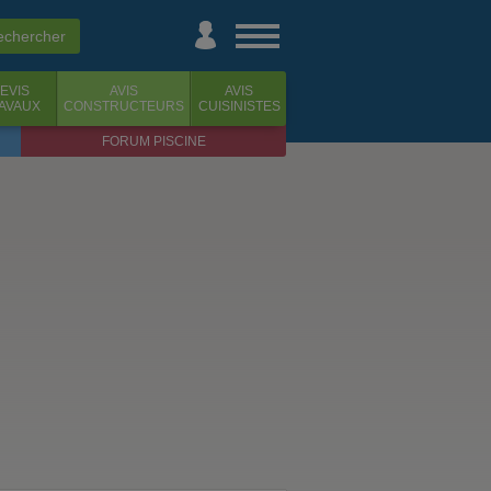
EVIS
AVIS
AVIS
AVAUX
CONSTRUCTEURS
CUISINISTES
FORUM PISCINE