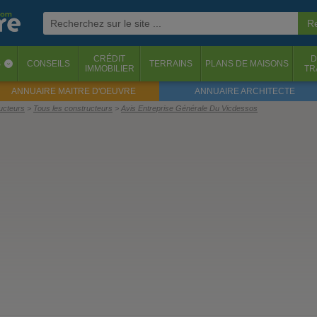
CRÉDIT
D
S
CONSEILS
TERRAINS
PLANS DE MAISONS
‹
IMMOBILIER
TR
ANNUAIRE MAITRE D'OEUVRE
ANNUAIRE ARCHITECTE
ructeurs
Tous les constructeurs
Avis Entreprise Générale Du Vicdessos