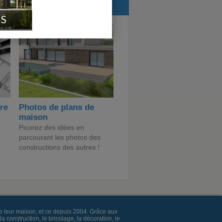
orumConstruire.com :
IS
ire
Photos de plans de
maison
Picorez des idées en
parcourant les photos des
constructions des autres !
e leur maison, et ce depuis 2004. Grâce aux
construction, le bricolage, la décoration, le