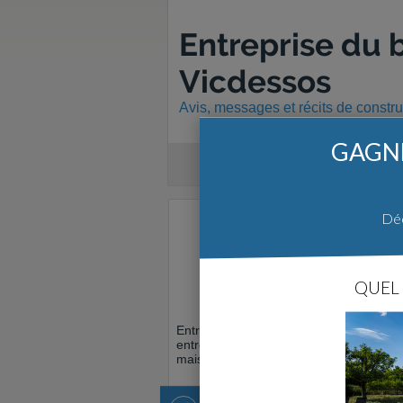
Entreprise du 
Vicdessos
Avis, messages et récits de constr
GAGNE
Déc
QUEL 
Entreprise Générale Du Vicdessos
est 
entreprise du batiment réalisant des
maisons en Ariege.